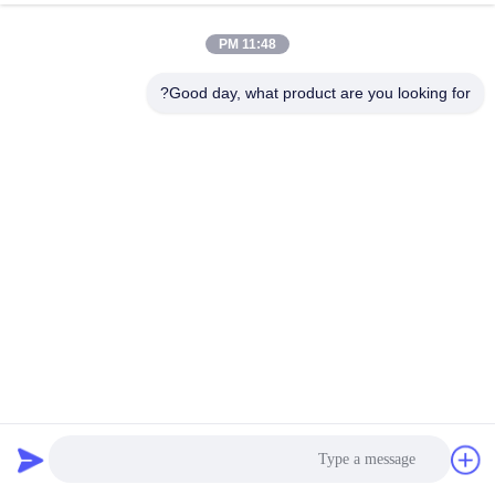
کیفیت
11:48 PM
با
Good day, what product are you looking for?
ما
تماس
بگیرید
درخواست
نقل قول
نقشه
Rotex Vibrating Screen Gyratory Screening Machine برای
سایت
پروپانت سرامیکی
غربالگر صفحه گردان
2025-02-24
PRIVACY