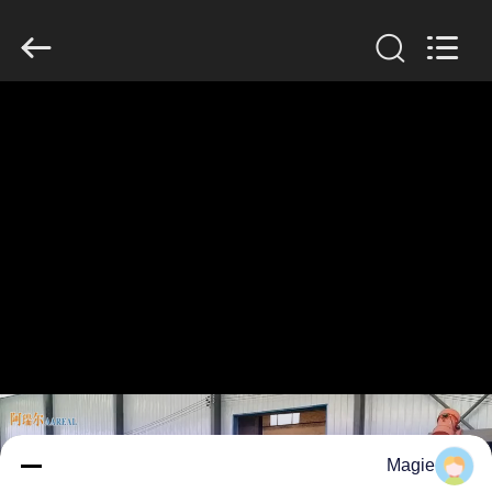
2026
Xinxiang
AAREAL
Machine
Co.,Ltd.
All
Rights
Reserved.
خونه
محصولات
درباره
ما
تور
کارخانه
کنترل
Magie