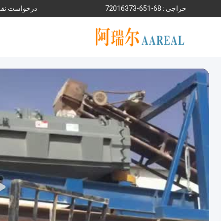
حراجی :
86-156-37361027
درخواست نقل