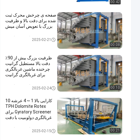
00:42
صفحه ی چرخش محرک ثبت
شده برای دقت بالا و ظرفیت
بزرگ با تعویض آسان میش
غربالگر صفحه گردان
2025-02-21
00:08
ظرفیت بزرگ بیش از 90٪
دقت بالا مستطیل گرانیت
چرخنده ماشین غربالگری
برای غربالگری گرانیت
غربالگر صفحه گردان
00:10
2025-02-24
کارایی بالا 1 ~ 4 عرشه 10
TPH Dolomite Rotex
Gyratory Screener برای
غربالگری دولومیت با دقت
بالای 90% ~ 95%
غربالگر صفحه گردان
00:21
2025-02-15