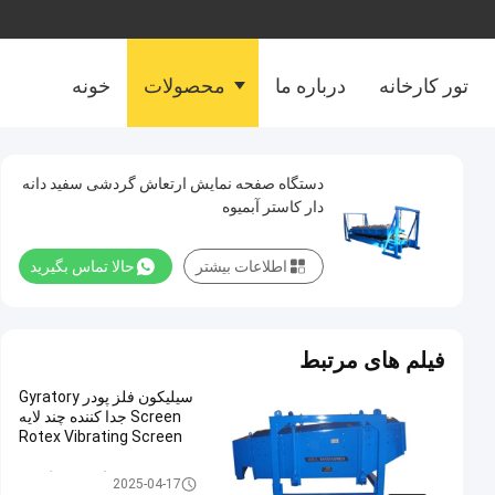
تور کارخانه
درباره ما
محصولات
خونه
دستگاه صفحه نمایش ارتعاش گردشی سفید دانه
دار کاستر آبمیوه
اطلاعات بیشتر
حالا تماس بگیرید
فیلم های مرتبط
سیلیکون فلز پودر Gyratory
Screen جدا کننده چند لایه
Rotex Vibrating Screen
غربالگر صفحه گردان
2025-04-17