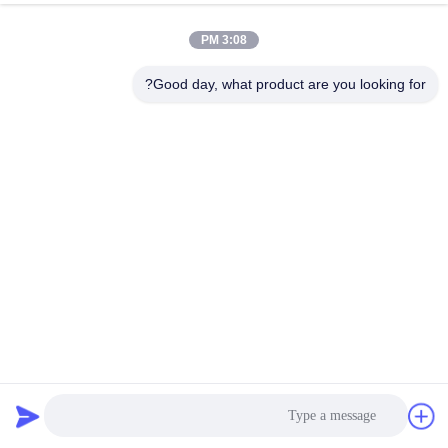
کیفیت
3:08 PM
با
Good day, what product are you looking for?
ما
تماس
بگیرید
درخواست
نقل قول
نقشه
سیفتر چرخشی با کارایی بالا برای غربالگری کربن فعال شده
سایت
کوکس نفتی
غربالگر صفحه گردان
2025-03-06
PRIVACY