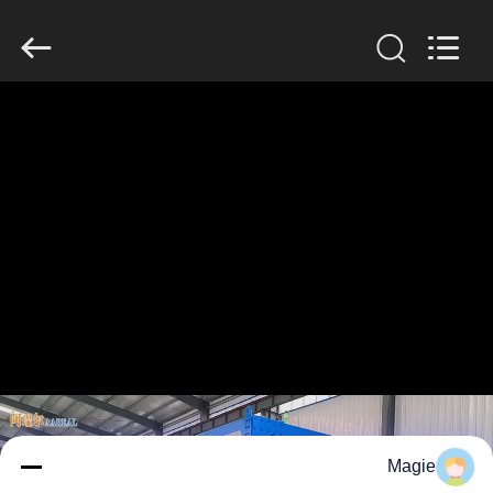
2026
Xinxiang
AAREAL
Machine
Co.,Ltd.
All
Rights
Reserved.
خونه
محصولات
درباره
ما
تور
کارخانه
کنترل
Magie