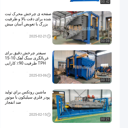
00:42
صفحه ی چرخش محرک ثبت
شده برای دقت بالا و ظرفیت
بزرگ با تعویض آسان میش
غربالگر صفحه گردان
2025-02-21
00:08
سیفتر چرخش دقیق برای
غربالگری سنگ آهک 10-15
TPH ظرفیت 90٪ کارایی
غربالگر صفحه گردان
2025-03-06
00:10
ماشين روتکس براي توليد
پودر فلزي سيليكون با موتور
ضد انفجار
غربالگر صفحه گردان
2025-02-15
00:21