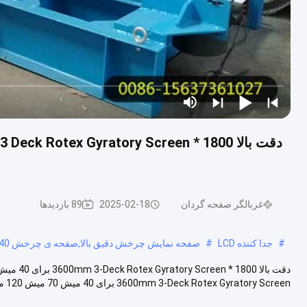
غربالگر صفحه گردان
2025-02-18
89 بازدیدها
#
جدا کننده LCD
#
صفحه نمایش چرخش دقیق بالا,صفحه ی چرخش 40 میش,صفحه ی چرخش 120 میش
3600mm 3-Deck Rotex Gyratory Screen برای 40 میش 70 میش 120 میش طبقه بندی ماس...