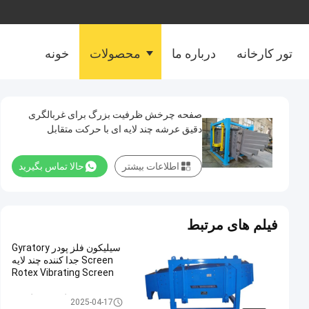
تور کارخانه
درباره ما
محصولات
خونه
صفحه چرخش ظرفیت بزرگ برای غربالگری
دقیق عرشه چند لایه ای با حرکت متقابل
اطلاعات بیشتر
حالا تماس بگیرید
فیلم های مرتبط
سیلیکون فلز پودر Gyratory
Screen جدا کننده چند لایه
Rotex Vibrating Screen
غربالگر صفحه گردان
2025-04-17