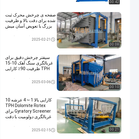
00:42
صفحه ی چرخش محرک ثبت
شده برای دقت بالا و ظرفیت
بزرگ با تعویض آسان میش
غربالگر صفحه گردان
2025-02-21
00:08
سیفتر چرخش دقیق برای
غربالگری سنگ آهک 10-15
TPH ظرفیت 90٪ کارایی
غربالگر صفحه گردان
2025-03-06
00:10
کارایی بالا 1 ~ 4 عرشه 10
TPH Dolomite Rotex
Gyratory Screener برای
غربالگری دولومیت با دقت
بالای 90% ~ 95%
غربالگر صفحه گردان
00:21
2025-02-15