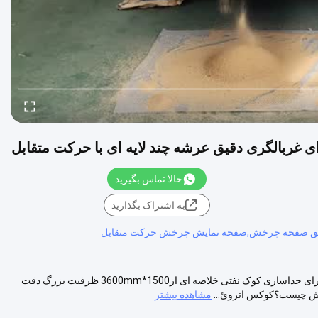
ربالگری دقیق عرشه چند لایه ای با حرکت متقابل
حالا تماس بگیرید
به اشتراک بگذارید
قیق صفحه چرخش,صفحه نمایش چرخش حرکت متقابل
1500*3600mm ظرفیت بزرگ دقت بالا دستگاه غربالگری سیفتر چرخش برای جداسازی کوک نفتی خلاصه ای از1500*3600mm ظرفیت بزرگ دقت
خش چیست؟کوکس اتروئ...
مشاهده بیشتر