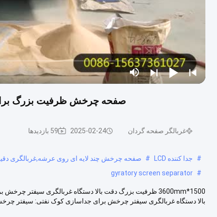
صفحه چرخش ظرفیت بزرگ برای غ
غربالگر صفحه گردان
2025-02-24
59 بازدیدها
#
جدا کننده LCD
#
صفحه چرخش چند لایه ای روی عرشه,غربالگری د
gyratory screen separator
#
بالا دستگاه غربالگری سیفتر چرخش برای جداسازی کوک نفتی: سیفتر چر