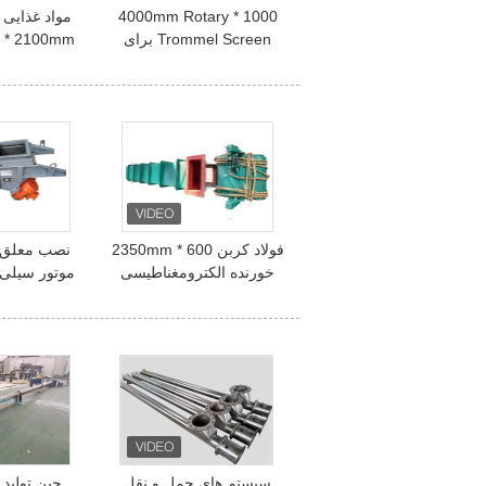
1000 * 4000mm Rotary
Trommel Screen برای
چامیل فلفل نعناع سه بخش
Trommel Screen بر
فولاد کربن 600 * 2350mm
نصب معلق با
خورنده الکترومغناطیسی
موتور سیلی 
لرزش برای ذرات و پودر
ساده ساختا
تغذیه یکسان
سیستم های حمل و نقل
چین تولید ک