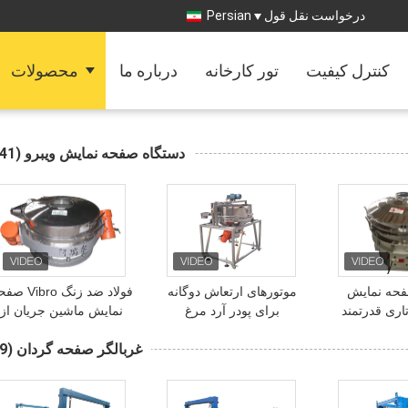
درخواست نقل قول
Persian
کنترل کیفیت
تور کارخانه
درباره ما
محصولات
دستگاه صفحه نمایش ویبرو
(141)
فحه نمایش
موتورهای ارتعاش دوگانه
فولاد ضد زنگ Vibro
اری قدرتمند
برای پودر آرد مرغ
نمایش ماشین جریان از
 بزرگ
طریق جدا کننده برای حذ
غربالگر صفحه گردان
(99)
ناخالصی آرد