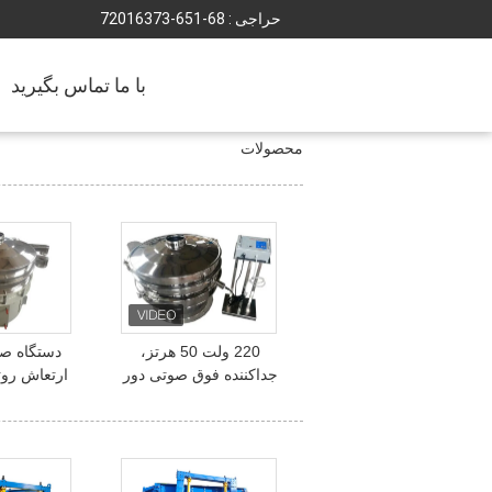
حراجی :
86-156-37361027
با ما تماس بگیرید
محصولات
220 ولت 50 هرتز،
دستگاه ص
جداکننده فوق صوتی دور
ارتعاش روت
ظرفیت