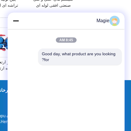
صنعتی افقی لوله ای
تراشه ای ل
ویبراتور تغذیه کننده
صنعتی برای
نگهداری کم
Magie
8:45 AM
Good day, what product are you looking 
for?
تجهیزات ارتعاش
موتور ارت
الکترومغناطیسی صنعتی
دستگاه ار
ارتعاش بن هپر سیلو
ارتعاش دیواری
نقشه سایت
اطلاعات تماس
کارخانه
منطقه Muye، شهر inxiang
چین