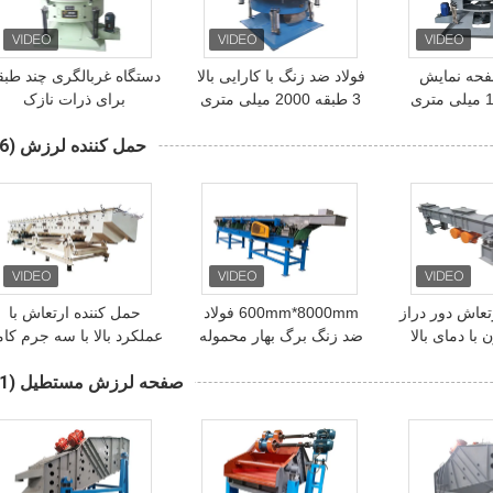
فحه نمایش
فولاد ضد زنگ با کارایی بالا
دستگاه غربالگری چند طبق
تابلوی 1500 میلی متری
3 طبقه 2000 میلی متری
برای ذرات نازک
برای پودرهای
سیگنال های فوق صوتی
حمل کننده لرزش
(16)
نیوم حرکت سه
برای پودر کربن فعال شده
 بیضی
تعاش دور دراز
600mm*8000mm فولاد
حمل کننده ارتعاش با
 با دمای بالا
ضد زنگ برگ بهار محموله
عملکرد بالا با سه جرم کام
لرزش محرک برای انتقال
متعادل برای انتقال فاصله
صفحه لرزش مستطیل
(91)
نمک
طولانی شکر و نمک