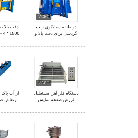
دو طبقه سیلیکوی ریت
دقت بالا 
گردشی برای دقت بالا و
 ~ 4
ظرفیت بزرگ با تعویض
عرشه سیفتر
آسان صفحه نمایش
غربالگری
کربنات
دستگاه فلز آهن مستطیل
از آب پاک 
لرزش صفحه نمایش
ارتعاش ص
الکترومغناطیسی سیم
محرک الکت
پارچه صفحه نمایش
برای صن