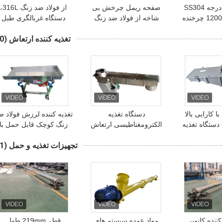
مواد غذایی درجه SS304
صفحه ریمل چرخش بی
از فولاد ضد زنگ 316L،
1200 * 2100mm چرخنده
شاخه از فولاد ضد زنگ
دستگاه غربالگری طبل
ای قند
برای غربالگری مرطوب دی
چرخش برای قند دانه سفی
تغذیه کننده ارتعاش
(10)
اکسید تیتانیوم
 کارایی بالا
دستگاه تغذیه
تغذیه کننده لرزش فولاد ض
دستگاه تغذیه
الکترومغناطیسی ارتعاش
زنگ کوچک قابل حمل با
ر جمع و جور
نوع صندلی کوچک برای
تعلیق کنویر شیکر جدید
تجهیزات تغذیه و حمل
(21)
تغذیه دقیق
ننده کانویر
مواد عمده سیستم های
قطر 219mm طول