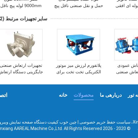
وله ای افقی
حمل و نقل صنعتی ناقل پیچ
9000mm لوله پیچ ناقل
 مواد عمده
لوله افقی
تغذیه 316L درجه غذایی
سایر تجهیزات مرتبط
(22)
عاش عمودی
پلاتفورم لرزش میز موتور
تجهیزات ارتعاش صنعتی
تعاش صنعتی
الکتریکی تخت تخت برای
جایگزینی دستگاه ارتعاش
ماشین قالب بتن
جرمنی
اتصا
 تور
دربارهی ما
محصولات
خانه
شماره 107، شمال دهکده Dingguo، جاده Xinpu،
سیاست حفظ حریم خصوصی
| چین خوب کیفیت دستگاه صفحه نمایش ویبرو ت
X، استان Henan،
© 2020 - 2026 Xinxiang AAREAL Machine Co.,Ltd. All Rights Reserved.