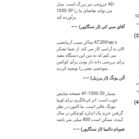
خروجی نیز بزرگ است. مدل AD-
1030-3P می تواند تقاضای ما را
5000m
برآورده کند.
 خطی
—— آقاي سي کي (از سنگاپور)
شاکر سیب آزمایشی AT200tap تا
الان به آرامی کار می کند. از شما تشکر
می کنم که به من این دستگاه مفید
برای بررسی دانه دار بودن برای کوکس
سوختنی نفتی را توصیه کردید.
—— آلن یونگ (از برزیل)
ز
صفحه نمایش AY-1000-3S بسیار
خوب است. اثر غربالگری برای لوبیا
مونگ عالی است. ما اکنون در نظر
گرفتن خرید یک اندازه کوچکتر در سال
آینده، ممکن است 800 میلی متر باشد.
—— شوبام دالمیا (از سنگاپور)