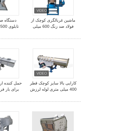
ماشین غربالگری کوچک از
دستگاه ص
فولاد ضد زنگ 600 میلی
متر با کارایی بالا برای
فولاد کربن 
جداسازی نشاسته گندم
اکسید آلومی
بعدی
کارایی بالا سایز کوچک قطر
حمل کننده ار
400 میلی متری لوله لرزش
برای بار فرن
دهنده تغذیه کننده برای
نصب صندلی ذرات شیمیایی