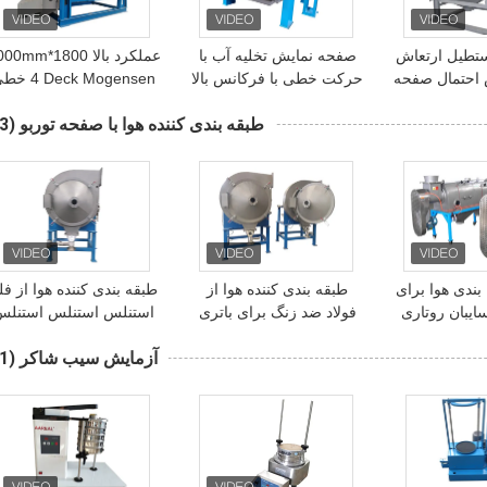
Dolo مستطیل ارتعاش
صفحه نمایش تخلیه آب با
عملکرد بالا 1800*m
احتمال صفحه
حرکت خطی با فرکانس بالا
4 Deck Mogensen
اشین سیب
برای تخلیه آب از چسب
مستطیل لرزش صفحه
طبقه بندی کننده هوا با صفحه توربو
(23)
نسن
زغال سنگ
نمایش برای مواد آتش
شکن
بندی هوا برای
طبقه بندی کننده هوا از
طبقه بندی کننده هوا از فل
یبان روتاری
فولاد ضد زنگ برای باتری
استنلس استنلس استنلس
قی
های لیتیوم 500 میش
استنلس استنلس
آزمایش سیب شاکر
(41)