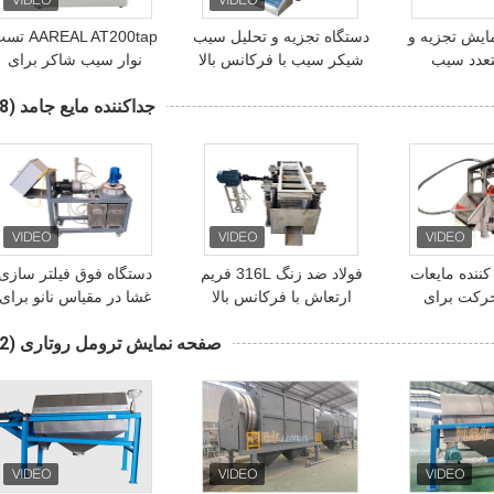
ایش تجزیه و
دستگاه تجزیه و تحلیل سیب
AAREAL AT200tap
تعدد سیب
شیکر سیب با فرکانس بالا
نوار سیب شاکر برای
 ماشین شیکر
3000 بار/ دقیقه
آزمایشگاه سیلیکون شن 
جداکننده مایع جامد
(48)
یب
ماسه سفت اندازه ذرات
بازرسی
کننده مایعات
فولاد ضد زنگ 316L فریم
دستگاه فوق فیلتر سازی
حرکت برای
ارتعاش با فرکانس بالا
غشا در مقیاس نانو برای
س برای کاغذ
ماشین صفحه ارتعاش
صنعت نفت
صفحه نمایش ترومل روتاری
(22)
مسطح برای فیلتر کردن
پالپ کاغذ