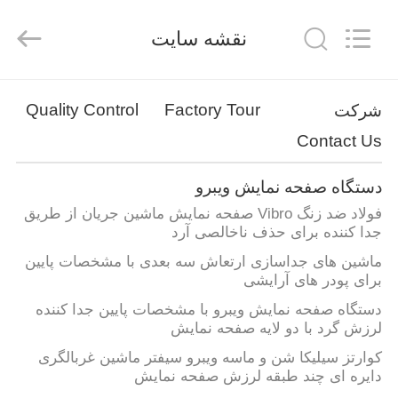
2026
Xinxiang
AAREAL
نقشه سایت
Machine
Co.,Ltd.
All
Rights
Reserved.
خونه
Quality Control
Factory Tour
شرکت
Contact Us
محصولات
دستگاه صفحه نمایش ویبرو
درباره
فولاد ضد زنگ Vibro صفحه نمایش ماشین جریان از طریق
ما
جدا کننده برای حذف ناخالصی آرد
ماشین های جداسازی ارتعاش سه بعدی با مشخصات پایین
برای پودر های آرایشی
تور
دستگاه صفحه نمایش ویبرو با مشخصات پایین جدا کننده
کارخانه
لرزش گرد با دو لایه صفحه نمایش
کوارتز سیلیکا شن و ماسه ویبرو سیفتر ماشین غربالگری
کنترل
دایره ای چند طبقه لرزش صفحه نمایش