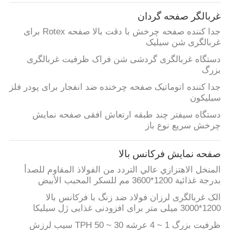
کیفیت
غربالگر صفحه گردان
جدا کننده صفحه چرخش با دقت بالا صفحه Rotex برای
با
غربالگری شن سیلیک
ما
دستگاه غربالگری گردشی شن فراک ظرفیت غربالگری
بزرگ
تماس
جدا کننده اتوماتیک صفحه چرخنده ضد انفجار برای پودر فلز
بگیرید
سیلیکون
دستگاه سیفتر چند طبقه ارتعاش افقی صفحه نمایش
درخواست
چرخش سریع نوع باز
نقل قول
صفحه نمایش فرکانس بالا
المنخل الاهتزازي عالي التردد من الفولاذ المقاوم للصدأ
نقشه
بدرجة غذائية 1200*3600 مم للسكر المحبب الأبيض
سایت
الک غربالگری لرزان فولاد ضد زنگ با فرکانس بالا
1200*3000 میلی متر برای افزودنی غذایی ژل سیلیکا
PRIVACY
ظرفیت بزرگ 1 ~ 4 عرشه 30 ~ 50 TPH سیب لرزش