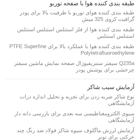
طبقه بندی کننده هوا با صفحه توربو
طبقه بندی کننده هوای توربو با ظرفیت بالا برای پودر
گرافیت کروی 325 میش
طبقه بندی کننده هوا از فلز استنلس استنلس استنلس
استنلس استنلس
طبقه بندی کننده هوا با عملکرد بالا برای PTFE Superfine
Polytetrafluoroethylene
Q235a سیفتر سنتریفیوژال صفحه نمایش ماشین سیفتر
چرخشی برای پوشش پودر
آزمایش سیب شاکر
نوع شاکر ضربه زدن برای تجزیه و تحلیل اندازه ذرات
آزمایشگاهی
سیوی الکترومغناطیسی سه بعدی برای بازرسی دانه دار
آزمایشگاهی
آزمایش لرزش ماگلوف سیوه شاکر فولاد ضد زنگ چند
حرکتی برای تونر