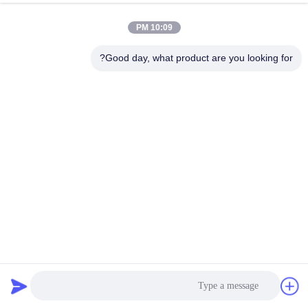
کیفیت
10:09 PM
با
Good day, what product are you looking for?
ما
تماس
بگیرید
درخواست
نقل قول
نقشه
جدا کننده اتوماتیک صفحه چرخنده ضد انفجار برای پودر فلز
سایت
سیلیکون
غربالگر صفحه گردان
2025-02-18
PRIVACY