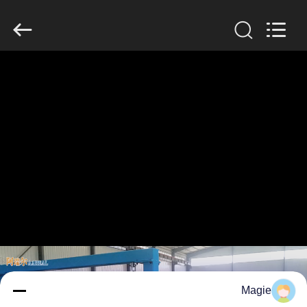
2026
Xinxiang
AAREAL
Machine
Co.,Ltd.
All
Rights
Reserved.
خونه
محصولات
درباره
ما
تور
کارخانه
کنترل
Magie