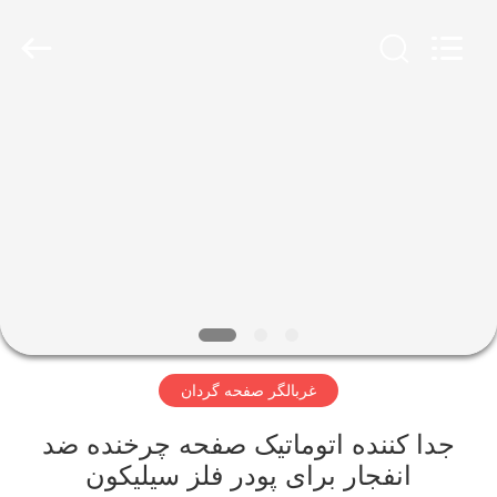
2026
Xinxiang
AAREAL
Machine
Co.,Ltd.
All
Rights
Reserved.
خونه
محصولات
درباره
ما
تور
غربالگر صفحه گردان
کارخانه
جدا کننده اتوماتیک صفحه چرخنده ضد
کنترل
انفجار برای پودر فلز سیلیکون