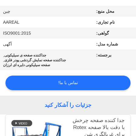
کیفیت
محل منبع:
چین
با
نام تجاری:
AAREAL
ما
گواهی:
ISO9001:2015
تماس
شماره مدل:
آگهی
بگیرید
برجسته:
,
جداکننده صفحه ی سیلیکونی
,
جداکننده صفحه نمایش گردشی پودر فلزی
صفحه سیلیکونی دایره ای لرزان
درخواست
نقل قول
تماس با ما!
نقشه
جزئیات را آشکار کنید
سایت
جدا کننده صفحه چرخش
با دقت بالا صفحه Rotex
PRIVACY
برای غربالگری شن