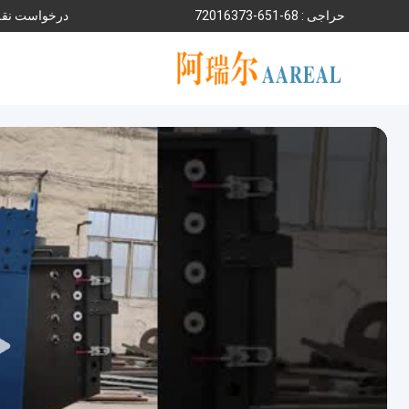
حراجی :
86-156-37361027
درخواست نقل