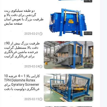
00:42
دو طبقه سیلیکوی ریت
گردشی برای دقت بالا و
ظرفیت بزرگ با تعویض آسان
صفحه نمایش
غربالگر صفحه گردان
00:08
2025-02-21
ظرفیت بزرگ بیش از 90٪
دقت بالا مستطیل گرانیت
چرخنده ماشین غربالگری
برای غربالگری گرانیت
غربالگر صفحه گردان
00:10
2025-02-24
کارایی بالا 1 ~ 4 عرشه 10
TPH Dolomite Rotex
Gyratory Screener برای
غربالگری دولومیت با دقت
بالای 90% ~ 95%
غربالگر صفحه گردان
00:21
2025-02-15