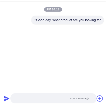
کیفیت
10:18 PM
با
Good day, what product are you looking for?
ما
تماس
بگیرید
درخواست
نقل قول
نقشه
کارایی بالا 1 ~ 4 عرشه 10 TPH Dolomite Rotex Gyratory
سایت
Screener برای غربالگری دولومیت با دقت بالای 90% ~ 95%
غربالگر صفحه گردان
2025-02-15
PRIVACY