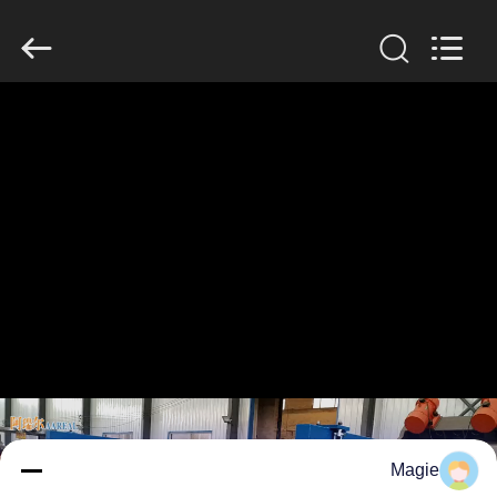
2026
Xinxiang
AAREAL
Machine
Co.,Ltd.
All
Rights
Reserved.
خونه
محصولات
درباره
ما
تور
کارخانه
کنترل
Magie