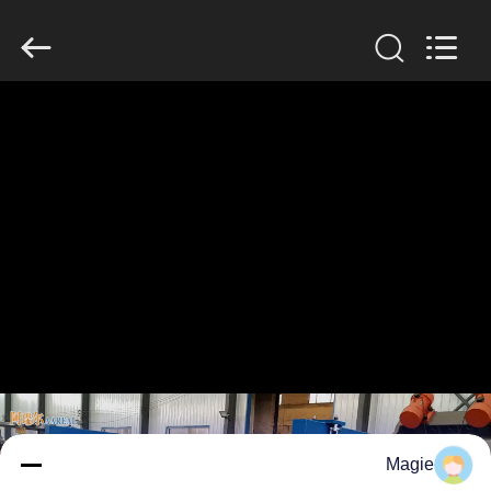
2026
Xinxiang
AAREAL
Machine
Co.,Ltd.
All
Rights
Reserved.
خونه
محصولات
درباره
ما
تور
کارخانه
کنترل
Magie