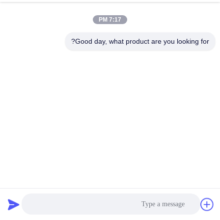
کیفیت
7:17 PM
با
Good day, what product are you looking for?
ما
تماس
بگیرید
درخواست
نقل قول
نقشه
سایت
ماشين روتکس براي توليد پودر فلزي سيليكون با موتور ضد انفجار
غربالگر صفحه گردان
2025-02-15
PRIVACY