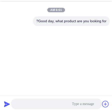
کیفیت
6:01 AM
با
Good day, what product are you looking for?
ما
تماس
بگیرید
درخواست
نقل قول
نقشه
2000 * 5000mm درب دسترسی جانبی صفحه چرخش برای 65 ~
سایت
90 TPH کلسیم آمونیوم نیترات
غربالگر صفحه گردان
2025-03-06
PRIVACY