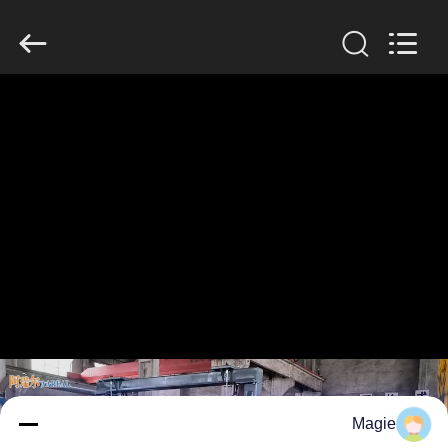
2026
Xinxiang
AAREAL
Machine
Co.,Ltd.
All
Rights
Reserved.
خونه
محصولات
درباره
ما
تور
کارخانه
کنترل
Magie