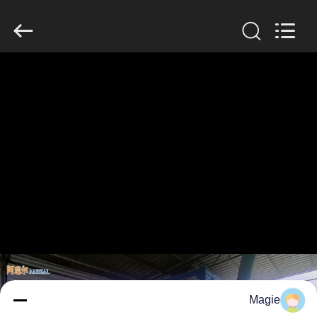
2026
Xinxiang
AAREAL
Machine
Co.,Ltd.
All
Rights
Reserved.
خونه
محصولات
درباره
ما
تور
کارخانه
کنترل
Magie