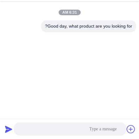
کیفیت
6:31 AM
با
Good day, what product are you looking for?
ما
تماس
بگیرید
درخواست
نقل قول
نقشه
دو طبقه سیلیکوی ریت گردشی برای دقت بالا و ظرفیت بزرگ با
سایت
تعویض آسان صفحه نمایش
غربالگر صفحه گردان
2025-02-21
PRIVACY