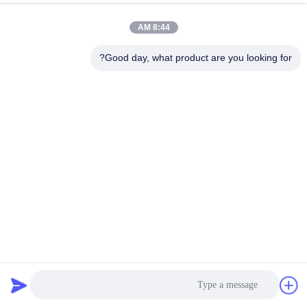
کیفیت
8:44 AM
با
Good day, what product are you looking for?
ما
تماس
بگیرید
درخواست
نقل قول
نقشه
عملکرد بالا 1800*5000mm 4 Deck Mogensen خطی مستطیل
سایت
لرزش صفحه نمایش برای مواد آتش شکن
صفحه لرزش مستطیل
2025-02-22
PRIVACY