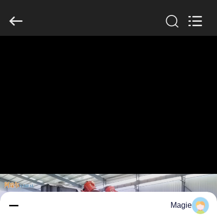
2026
Xinxiang
AAREAL
Machine
Co.,Ltd.
All
Rights
Reserved.
خونه
محصولات
درباره
ما
تور
کارخانه
کنترل
Magie