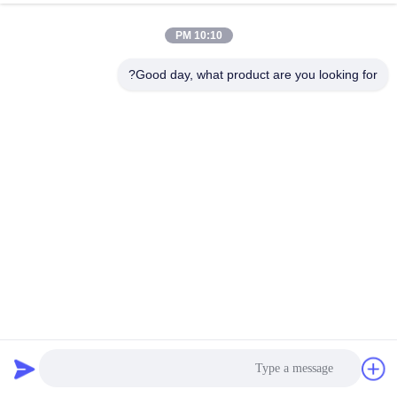
کیفیت
10:10 PM
با
Good day, what product are you looking for?
ما
تماس
بگیرید
درخواست
نقل قول
نقشه
سایت
تجهیزات غربالگری شن سرامسیت
صفحه لرزش مستطیل
2025-02-24
PRIVACY