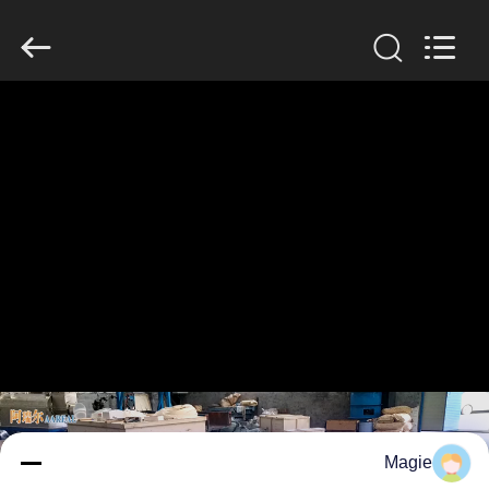
2026
Xinxiang
AAREAL
Machine
Co.,Ltd.
All
Rights
Reserved.
خونه
محصولات
درباره
ما
تور
کارخانه
کنترل
Magie