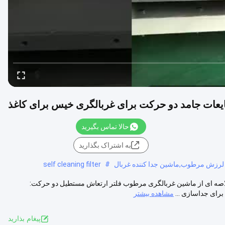
ایعات جامد دو حرکت برای غربالگری خیس برای کاغذ
حالا تماس بگیرید
به اشتراک بگذارید
رزش مرطوب,ماشین جدا کننده غربال
#
self cleaning filter
لاصه ای از ماشین غربالگری مرطوب فلتر ارتعاش مستطیل دو حرکت:
مشاهده بیشتر
پيغام بذاريد