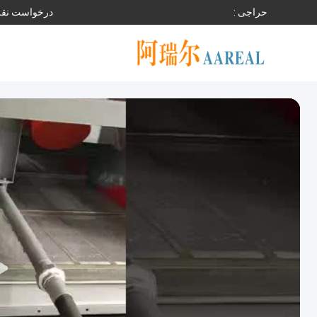
حراجی :
درخواست نقل