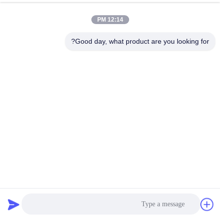
کیفیت
12:14 PM
با
Good day, what product are you looking for?
ما
تماس
بگیرید
درخواست
نقل قول
نقشه
سایت
شیر سویا داغ 15000N 450mm جدا کننده مایعات جامد
جداکننده مایع جامد
2025-02-24
PRIVACY