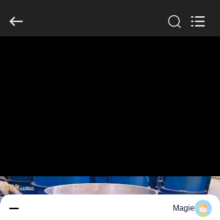
2026
Xinxiang
AAREAL
Machine
Co.,Ltd.
All
Rights
Reserved.
خونه
محصولات
درباره
ما
تور
کارخانه
کنترل
Magie