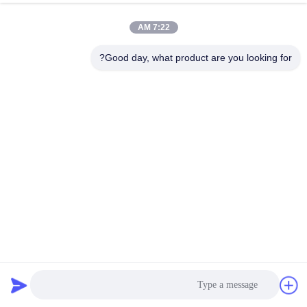
کیفیت
7:22 AM
با
Good day, what product are you looking for?
ما
تماس
بگیرید
درخواست
نقل قول
نقشه
سایت
دقت بالا غربالگری سیتر سیتر چرخش برای پودر کوک نفتی
غربالگر صفحه گردان
2025-02-24
PRIVACY