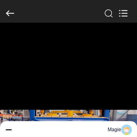
2026
Xinxiang
AAREAL
Machine
Co.,Ltd.
All
Rights
Reserved.
خونه
محصولات
درباره
ما
تور
کارخانه
کنترل
Magie