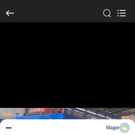
2026
Xinxiang
AAREAL
Machine
Co.,Ltd.
All
Rights
Reserved.
خونه
محصولات
درباره
ما
تور
کارخانه
کنترل
Magie