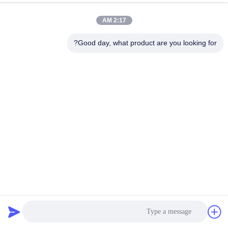
کیفیت
2:17 AM
با
Good day, what product are you looking for?
ما
تماس
بگیرید
درخواست
نقل قول
نقشه
دستگاه غربالگری شن و ماسه ی چند طبقه ای، گردشی، ارتعاش،
سایت
غربالگری کمپوست صنعتی
غربالگر صفحه گردان
2025-02-21
PRIVACY