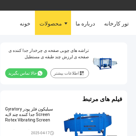
تور کارخانه
درباره ما
محصولات
خونه
تراشه های چوبی صفحه ی چرخدار جدا کننده ی
صفحه ی لرزش چند طبقه ی مستطیل
اطلاعات بیشتر
حالا تماس بگیرید
فیلم های مرتبط
سیلیکون فلز پودر Gyratory
Screen جدا کننده چند لایه
Rotex Vibrating Screen
غربالگر صفحه گردان
2025-04-17