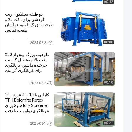
00:42
دو طبقه سیلیکوی ریت
گردشی برای دقت بالا و
ظرفیت بزرگ با تعویض آسان
صفحه نمایش
غربالگر صفحه گردان
00:08
2025-02-21
ظرفیت بزرگ بیش از 90٪
دقت بالا مستطیل گرانیت
چرخنده ماشین غربالگری
برای غربالگری گرانیت
غربالگر صفحه گردان
00:10
2025-02-24
کارایی بالا 1 ~ 4 عرشه 10
TPH Dolomite Rotex
Gyratory Screener برای
غربالگری دولومیت با دقت
بالای 90% ~ 95%
غربالگر صفحه گردان
00:21
2025-02-15