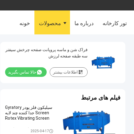
تور کارخانه
درباره ما
محصولات
خونه
فراک شن و ماسه پروپانت صفحه چرخش سیفتر
سه طبقه صفحه لرزش
اطلاعات بیشتر
حالا تماس بگیرید
فیلم های مرتبط
سیلیکون فلز پودر Gyratory
Screen جدا کننده چند لایه
Rotex Vibrating Screen
غربالگر صفحه گردان
2025-04-17