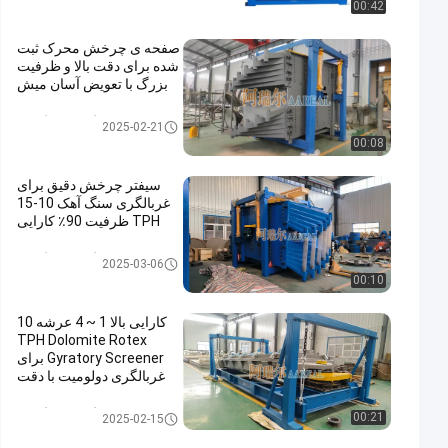
00:42
صفحه ی چرخش محرک ثبت
شده برای دقت بالا و ظرفیت
بزرگ با تعویض آسان میش
غربالگر صفحه گردان
2025-02-21
00:08
سیفتر چرخش دقیق برای
غربالگری سنگ آهک 10-15
TPH ظرفیت 90٪ کارایی
غربالگر صفحه گردان
2025-03-06
00:10
کارایی بالا 1 ~ 4 عرشه 10
TPH Dolomite Rotex
Gyratory Screener برای
غربالگری دولومیت با دقت
بالای 90% ~ 95%
غربالگر صفحه گردان
00:21
2025-02-15