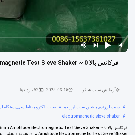
آزمایش سیب شاکر
2025-03-15
52 بازدیدها
#
سیب لرزنده,ماشین سیب لرزنده
#
سیب الکترومغناطیسی,دستگاه لر
electromagnetic sieve shaker
#
Amplitude Electromagnetic Test Sieve Shaker برای تجزیه و تحلیل اندازه ذرات...