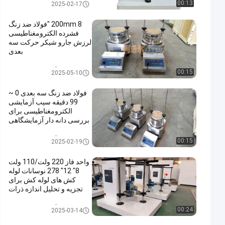
آزمایش سیب شاکر
00:13
2025-02-17
200mm 8 "فولاد ضد زنگ
فشرده الکترومغناطیسی
لرزش جارو شیکر حرکت سه
بعدی
آزمایش سیب شاکر
00:15
2025-05-10
فولاد ضد زنگ سه بعدی 0 ~
99 دقیقه سیب آزمایشی
الکترومغناطیسی برای
بررسی دانه دار آزمایشگاهی
آزمایش سیب شاکر
00:15
2025-02-19
واحد فاز 220 ولت/110 ولت
8" 12" 278 نوسانات لوله
کش های لوله کش برای
تجزیه و تحلیل اندازه ذرات
آزمایش سیب شاکر
00:24
2025-03-14