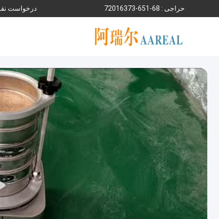
حراجی :
86-156-37361027
درخواست نقل