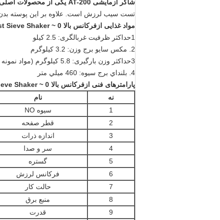
شاکر آزمایشی AT-200 یکی از محصولات اصلی ما است. این توسط کارخانه ما طراحی و ساخته شده است.
تست سیب لرزش است. علاوه بر این پوسته بدن ر
مواد غذایی از
فرکانس بالا 0 ~ 3mm Amplitude Electromagnetic Test Sieve Shaker برای تجزیه و تحلیل اندازه ذرات
1حداکثر ظرفیت غربالگری: 2.5 کیلو
2. مکس سایو برج وزن: 3.2 کیلوگرم
3حداکثر وزن بارگیری: 5.8 کیلوگرم (مواد نمونه + سیب های تجزیه و تحلیل)
4. بلنداي برج سيوه: 460 ميلي متر
پارامترهای فنی
از
فرکانس بالا 0 ~ 3mm Amplitude Electromagnetic Test Sieve Shaker برای تجزیه و تحلیل اندازه ذرات
نه
نام
1
سيوه NO
2
قطر صفحه
3
اندازه ذرات
4
سر و صدا
5
گستره
6
فرکانس لرزش
7
حالت کار
8
منبع برق
9
قدرت