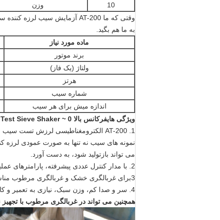
10
وزن
وقتی که ما AT-200 آزمایش سیب لرزه کننده سفارش، لطفا به من اطلاع دهید
به ما هم بگيد.
ماده مورد نیاز
برند موتور
ولتاژ (یک فاز)
هرتز
شماره سیب
اندازه میش برای هر سیب
ویژگی های
فرکانس بالا 0 ~ 3mm Amplitude Electromagnetic Test Sieve Shaker برای تجزیه و تحلیل اندازه ذرات
1. AT-200 الکترومغناطیسی لرزش تست 
نمونه های سیب نه تنها به صورت عمودی لرزه کنن
می تواند بازتولید شود، به دست آورد.
2. با مدار کنترل عددی پیشرفته، پارامترهای عملیاتی مانند دامنه، فرکانس و زمان کنترل را می توان با دقت تنظیم کرد.
3برای غربالگری خشک و غربالگری مرطوب مناسب است.
4. سر و صدا کم، وزن سبک، نیازی به تعمیر و کار آسان
همچنین می تواند در غربالگری مرطوب با تجهیز