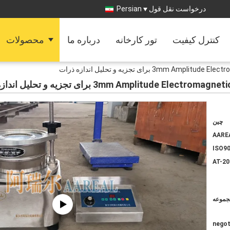
درخواست نقل قول
Persian
کنترل کیفیت
تور کارخانه
درباره ما
محصولات
چین
AARE
ISO90
AT-20
negot