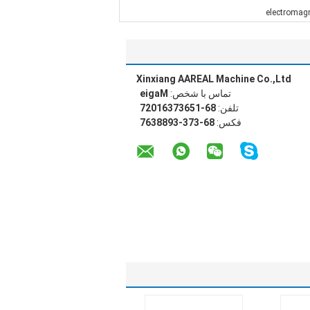
electromagn
Xinxiang AAREAL Machine Co.,Ltd
تماس با شخص:
Magie
تلفن:
86-15637361027
فکس:
86-373-3988367