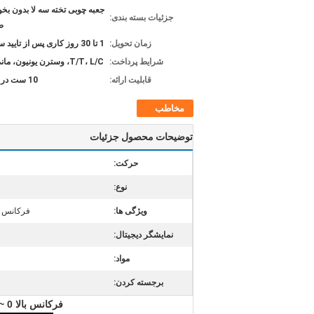
جعبه چوبی تخته سه لا بدون بخو
جزئیات بسته بندی:
ص
زمان تحویل:
1 تا 30 روز کاری پس از تایید سفارش
شرایط پرداخت:
T/T، L/C، وسترن یونیون، مانی گرام
قابلیت ارائه:
10 ست در هر ماه
مخاطب
توضیحات محصول جزئیات
حرکت:
نوع:
ویژگی ها:
فرکانس ب
نمایشگر دیجیتال:
مواد:
برجسته کردن:
فرکانس بالا 0 ~ 3mm Amplitude Electromagnetic Test Sieve Shaker برای تجزیه و تحلیل اندازه ذرات