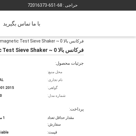
حراجی :
86-156-37361027
با ما تماس بگیرید
فرکانس بالا 0 ~ 3mm Amplitude Electromagnetic Test Sieve Shaker برای تجزیه و تحلیل اندازه ذرات
فرکانس بالا 0 ~ 3mm Amplitude Electromagnetic Test Sieve Shaker برای تجزیه و تحلیل اندازه ذرات
جزئیات محصول:
محل منبع:
نام تجاری:
AL
گواهی:
01:2015
شماره مدل:
0
پرداخت:
مقدار حداقل تعداد
1 مجموعه
سفارش:
قیمت:
iable