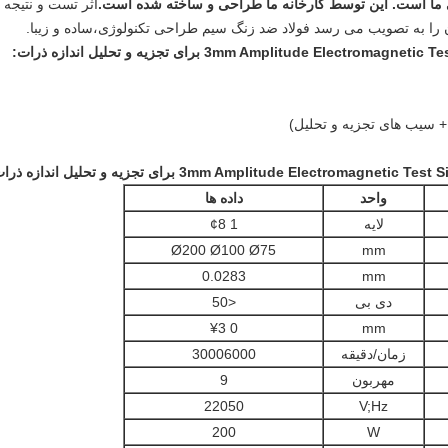
اثر تست و نتیجه 
ا به تصویب می رسد فولاد ضد زنگ سیم طراحی تکنولوژی،ساده و زيبا.
:
واحد
داده ها
لایه
1 ¢8
Ø200 Ø100 Ø75
mm
0.0283
mm
دی بی
<50
0 ¥3
mm
زمان/دقیقه
30006000
مهربون
9
22050
V;Hz
200
W