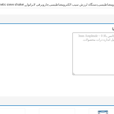
,
مغناطیسی,دستگاه لرزش سیب الکترومغناطیسی,جاروبرقی لابراتوار
etic sieve shaker
ا