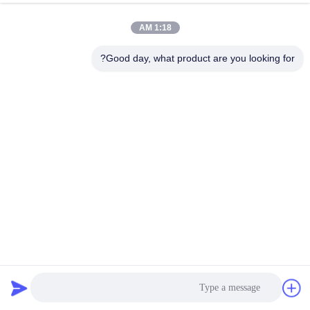
کیفیت
1:18 AM
با
Good day, what product are you looking for?
ما
تماس
بگیرید
درخواست
نقل قول
نقشه
جداکننده مایعات جامد و مایع سرامیکی، ماشین سیب زنی ویبرو
سایت
با فرکانس بالا
جداکننده مایع جامد
2025-02-24
PRIVACY