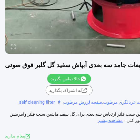
یعات جامد سه بعدی آبپاش سفید گل گلبر فوق صوتی
حالا تماس بگیرید
به اشتراک بگذارید
ات غربالگری مرطوب,صفحه لرزش مرطوب
#
self cleaning filter
ین سیب فلتر ارتعاش سه بعدی برای گل سفید:ماشین سیب فلتر وایبریشن
ر کلی...
مشاهده بیشتر
پيغام بذاريد