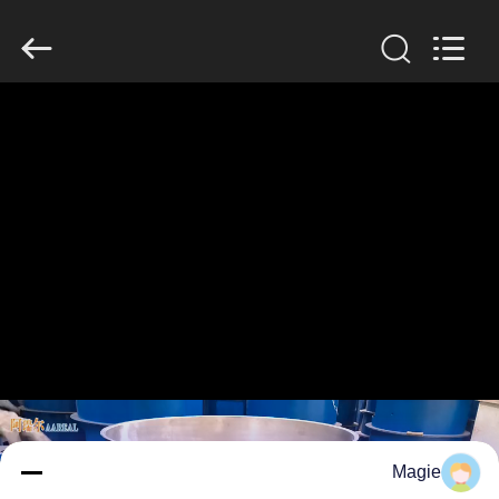
2026
Xinxiang
AAREAL
Machine
Co.,Ltd.
All
Rights
Reserved.
خونه
محصولات
درباره
ما
تور
کارخانه
کنترل
Magie