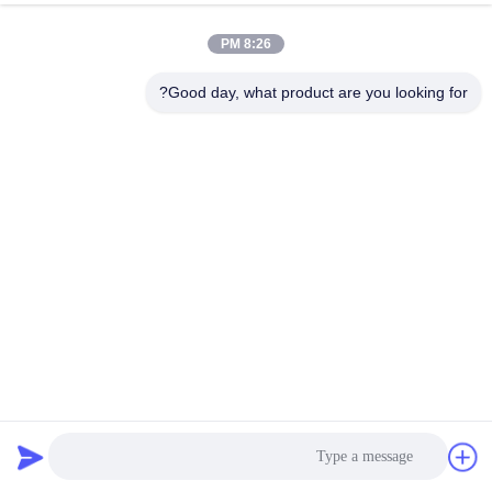
کیفیت
8:26 PM
با
Good day, what product are you looking for?
ما
تماس
بگیرید
درخواست
نقل قول
نقشه
سرامیک گلاس چرخش لرزش صفحه نمایش Tumbler Sifter
سایت
فرکانس متوسط
جداکننده مایع جامد
2025-02-24
PRIVACY