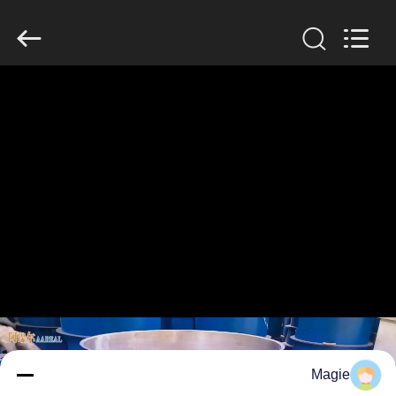
2026
Xinxiang
AAREAL
Machine
Co.,Ltd.
All
Rights
Reserved.
خونه
محصولات
درباره
ما
تور
کارخانه
کنترل
Magie