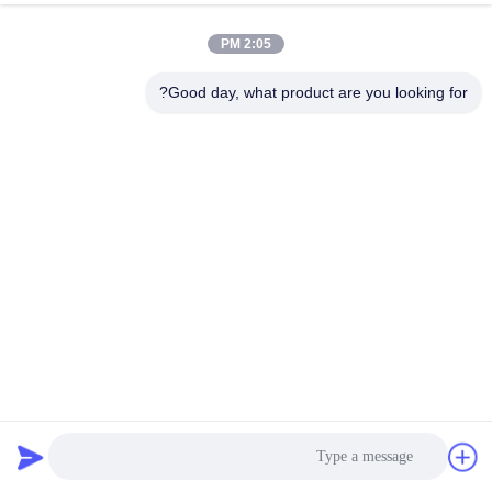
کیفیت
2:05 PM
با
Good day, what product are you looking for?
ما
تماس
بگیرید
درخواست
نقل قول
نقشه
سایت
دستگاه جدا کننده سه بعدی گرد و شیب دار فلتر فلتر
جداکننده مایع جامد
2025-02-24
PRIVACY