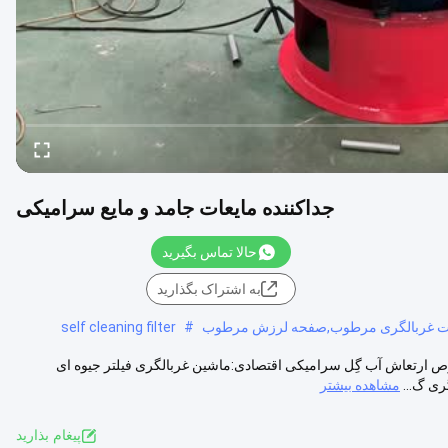
جداکننده مایعات جامد و مایع سرامیکی
حالا تماس بگیرید
به اشتراک بگذارید
ات غربالگری مرطوب,صفحه لرزش مرطوب
#
self cleaning filter
وص ارتعاش آب گِل سرامیکی اقتصادی:ماشین غربالگری فیلتر جیوه ای
ری گ...
مشاهده بیشتر
پيغام بذاريد