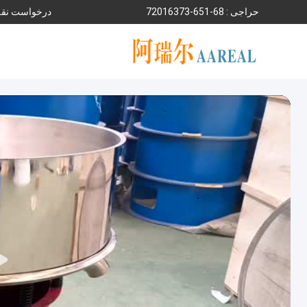
حراجی :
86-156-37361027
درخواست نقل