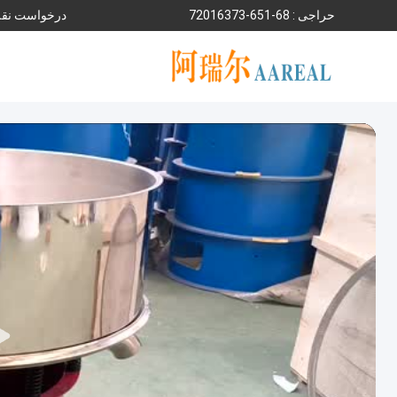
حراجی :
86-156-37361027
درخواست نقل