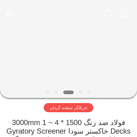
2026
Xinxiang
AAREAL
Machine
Co.,Ltd.
All
Rights
Reserved.
خونه
محصولات
درباره
ما
تور
غربالگر صفحه گردان
کارخانه
فولاد ضد زنگ 1500 * 3000mm 1 ~ 4
کنترل
Decks خاکستر سودا Gyratory Screener