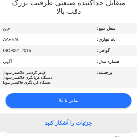
متقابل جداکننده صنعتی ظرفیت بزرگ
کیفیت
دقت بالا
با
محل منبع:
چین
ما
نام تجاری:
AAREAL
تماس
گواهی:
ISO9001:2015
بگیرید
شماره مدل:
آگهی
برجسته:
,
درخواست
فیلتر گردشی خاکستر سودا
,
دستگاه غربالگری خاکستر سودا
دستگاه غربالگری خاکستر سودا
نقل قول
تماس با ما!
نقشه
سایت
جزئیات را آشکار کنید
PRIVACY