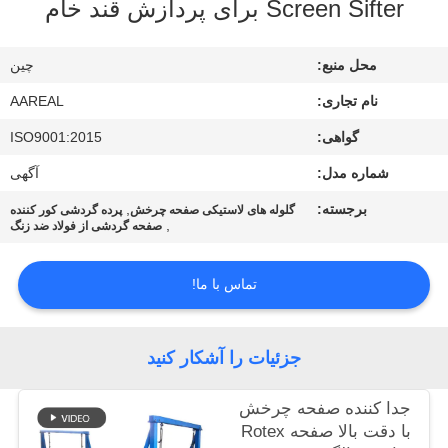
Screen Sifter برای پردازش قند خام
کیفیت
محل منبع:
چین
با
نام تجاری:
AAREAL
ما
گواهی:
ISO9001:2015
تماس
شماره مدل:
آگهی
بگیرید
برجسته:
,
گلوله های لاستیکی صفحه چرخش
پرده گردشی کور کننده
,
صفحه گردشی از فولاد ضد زنگ
درخواست
نقل قول
تماس با ما!
نقشه
جزئیات را آشکار کنید
سایت
جدا کننده صفحه چرخش
با دقت بالا صفحه Rotex
PRIVACY