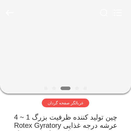
2026
Xinxiang
AAREAL
Machine
Co.,Ltd.
All
Rights
Reserved.
خونه
محصولات
درباره
ما
تور
غربالگر صفحه گردان
کارخانه
چین تولید کننده ظرفیت بزرگ 1 ~ 4
کنترل
عرشه درجه غذایی Rotex Gyratory