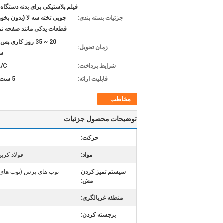
فیلم پلاستیکی برای بدنه دستگاه 
جزئیات بسته بندی:
چوبی تخته سه لا (بدون بخور
قطعات یدکی مانند صفحه نم
20 ~ 35 روز کاری پس
زمان تحویل:
س
شرایط پرداخت:
L/C
قابلیت ارائه:
5 ست در ماه
مخاطب
توضیحات محصول جزئیات
حرکت:
مواد:
فولاد کرب
سیستم تمیز کردن
توپ های پرش (توپ های ل
مش:
منطقه غربالگری:
برجسته کردن: