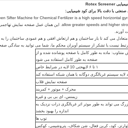
Rotex Sc
تی با دقت بالا برای کود شیمیایی
:
en Sifter Machine for Chemical Fertilizer is a high speed horizontal gyr
er speeds and higher strokes than conventional sifters and screeners
 آورند.
متعادل می کند تا بار ساختمان و هم ارتعاش افقی و هم عمودی ساختمان را به ح
رتبط نیست.با تشکر از سیستم آویزان محکم ما، شما می توانید به سادگی صفحه
ناوب: ماده به طور کامل با صفحه پوشانده شده و از
صفحه به طور کامل استفاده می شود
۱ تا ۶ لایه
حتی 10 لایه در شرایط خاص
د لايه سيستم غربالگری دوگانه با همان شبكه استفاده کند
صفحه نمایش قلاب
محرک + موتور + کمربند
زیمنس، ای بی بی و غیره
زرگ می تواند به طور موثر اثر غربالگری ذرات نزدیک به
اندازه را بهبود بخشد
توپ ها
ارتز، کود، کربن فعال، شن شکاف، پتروشیمی، کوکس