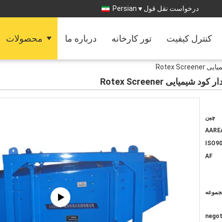
درخواست نقل قول
Persian
کنترل کیفیت
تور کارخانه
درباره ما
محصولات
Rotex 
ایی Rotex Screener
چین
AARE
ISO90
AF
negot