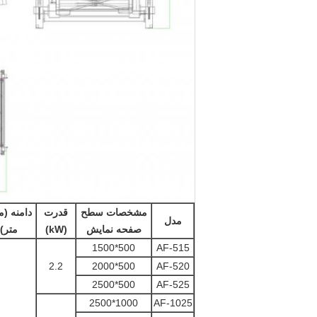
مشخصات سطح
قدرت
دامنه (
مدل
صفحه نمایش
(kW)
متر)
500*1500
AF-515
2.2
500*2000
AF-520
500*2500
AF-525
1000*2500
AF-1025