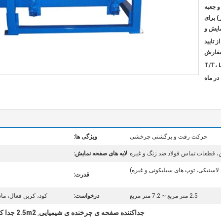
و جعبه
) برای
ایش و
 از تایید
فارش
T/T، 
حرکت رفت و برگشتی چرخشی
ویژگی ها:
ن، قطعات تماس فولاد ضد زنگ و غیره
لایه های صفحه نمایش:
استیکی، توپ های سیلیکونی و غیره)
قدرت:
2.5 متر مربع ~ 7.2 متر مربع
درخواست:
کود، کربن فعال، ما
جداکننده صفحه ی چرخنده ی شیمیایی
2.5m2 جدا کننده صفحه چرخش
,