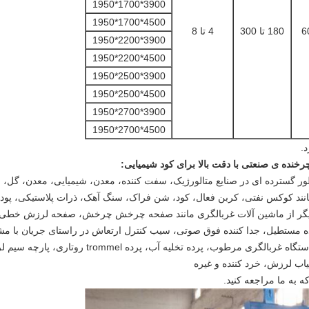
3900*1700*1950
4500*1700*1950
180 تا 300
4 تا 8
3900*2200*1950
4500*2200*1950
3900*2500*1950
4500*2500*1950
3900*2700*1950
4500*2700*1950
د.
ده ی صنعتی با دقت بالا برای کود شیمیایی
:
AF AAREAL می تواند به طور گسترده ای در صنایع متالورژیک، سفت کننده، معدن، شیمیایی، م
ند کوکس نفتی، کربن فعال، کود، شن فراک، سنگ آهک، ذرات پلاستیکی، پودر پ
جیراتوری نوع SWECO، جدا کننده مستطیل، جدا کننده فوق صوتی، سیب کنترل ارتعاش در راستای 
آزمایش روتاپ، سیب موگنسن، صفحه احتمال،دستگاه غربالگری م
اب لرزش، خرد کننده و غیره
 که به ما مراجعه کنيد.