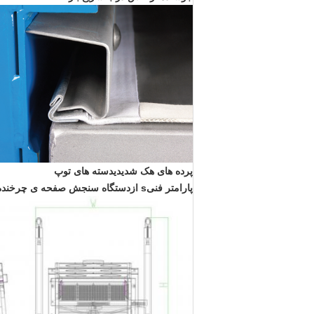
پرده های هک شدیدی
دسته های توپ
پارامتر فنی
s از
دستگاه سنجش صفحه ی چرخنده ی 