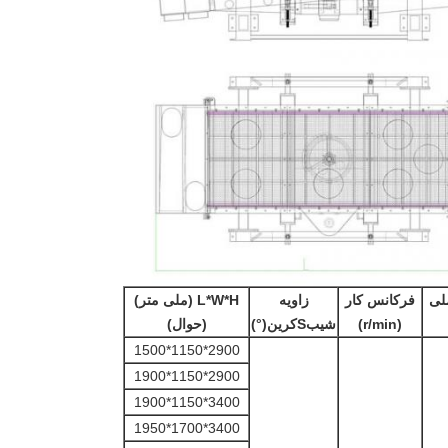
ملی
فرکانس کار
زاویه
L*W*H (ملی متر)
(r/min)
شیب
S
کرین
(°)
(حوال)
2900*1150*1500
2900*1150*1900
3400*1150*1900
3400*1700*1950