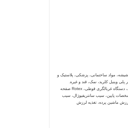
عدن، گل، شیشه، مواد ساختمانی، پزشکی، پلاستیک و
لی وینیل کلرید، نمک، قند و غیره.
کارخانه ما همچنین تولید بسیاری از انواع دیگر از ماشین آلات غربالگری مانند صفحه چرخش چرخش، صفحه لرزش خطی، دستگاه غربالگری قوطی، Rotex صفحه
جریان با مشخصات پایین، سیب سانتریفیوژال، سیب
رطوب، پرده تخلیه آب، پرده trommel روتاری، پارچه سیم لرزش ماشین پرده، تغذیه لرزش