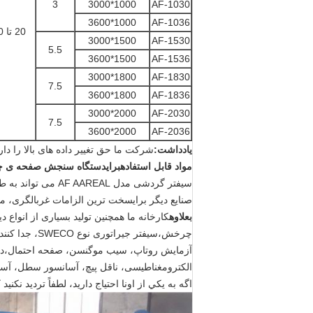
3
1000*3000
AF-1030
1000*3600
AF-1036
20 تا 60
1500*3000
AF-1530
5.5
1500*3600
AF-1536
1800*3000
AF-1830
7.5
1800*3600
AF-1836
2000*3000
AF-2030
7.5
2000*3600
AF-2036
يادداشت:
شرکت ما حق تغییر داده های بالا را دار
مواد قابل استفاده
برای
دستگاه سنجش صفحه ی چرخن
سیفتر گردشی مدل 
صنایع دیگر برای
سخت ترین الزامات غربالگری، مان
بعلاوه
چرخش،سیفتر 
الکترومغناطیسی، ناقل پیچ، آسانسور سطل، آسی
اگه به يکي از اونا احتياج داريد، لطفاً ترديد نکنيد