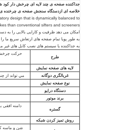
جداکننده صفحه ی چند لایه ای چرخش دار کود شیمیایی reener
خلاصه ای از
دستگاه سنجش صفحه ی چرخنده ی صنع
atory design that is dynamically balanced to
امکان می دهد ظرفیت و کارایی بالایی را به دست
به طور پویا تمام صفحه های ارتعاش سریع ما را 
به جداکننده یا سیستم های نصب کابل های غیر م
حرکت چرخش مت
طرح
لایه های صفحه نمایش
غربالگری دوگانه
مي تواند از چن
نوع صفحه نمایش
دستگاه درایو
برند موتور
دامنه افقی ب
گستره
روش تمیز کردن شبکه
شن و ماسه کو