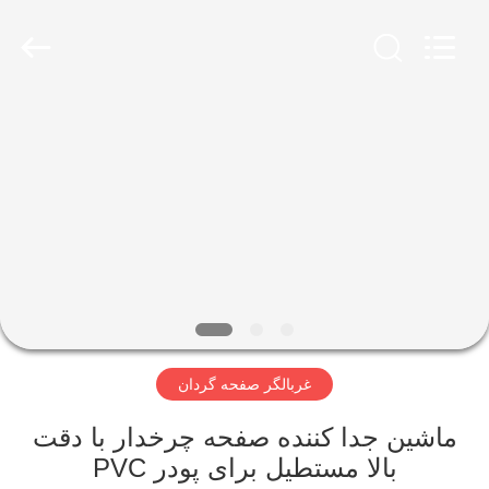
2026
Xinxiang
AAREAL
Machine
Co.,Ltd.
All
Rights
Reserved.
خونه
محصولات
درباره
ما
تور
غربالگر صفحه گردان
کارخانه
ماشین جدا کننده صفحه چرخدار با دقت
کنترل
بالا مستطیل برای پودر PVC