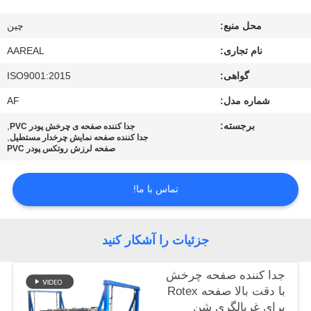
کیفیت
محل منبع:
چین
با
نام تجاری:
AAREAL
ما
گواهی:
ISO9001:2015
تماس
شماره مدل:
AF
بگیرید
برجسته:
,
جدا کننده صفحه ی چرخش پودر PVC
,
جدا کننده صفحه نمایش چرخدار مستطیل
صفحه لرزش روتکس پودر PVC
درخواست
نقل قول
تماس با ما!
نقشه
جزئیات را آشکار کنید
سایت
جدا کننده صفحه چرخش
با دقت بالا صفحه Rotex
PRIVACY
برای غربالگری شن