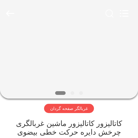
2026
Xinxiang
AAREAL
Machine
Co.,Ltd.
All
Rights
Reserved.
خونه
محصولات
درباره
ما
تور
غربالگر صفحه گردان
کارخانه
کاتالیزور کاتالیزور ماشین غربالگری
کنترل
چرخش دایره حرکت خطی بیضوی