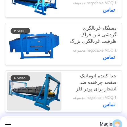
سیلیک
negotiable MOQ:1 مجموعه
POLICY
تماس
دستگاه غربالگری
گردشی شن فراک
ظرفیت غربالگری بزرگ
negotiable MOQ:1 مجموعه
تماس
جدا کننده اتوماتیک
صفحه چرخنده ضد
انفجار برای پودر فلز
سیلیکون
negotiable MOQ:1 مجموعه
تماس
Magie