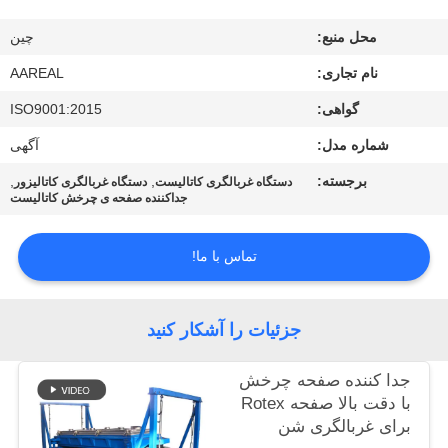
کیفیت
محل منبع:
چین
با
نام تجاری:
AAREAL
ما
گواهی:
ISO9001:2015
تماس
شماره مدل:
آگهی
بگیرید
برجسته:
,
,
دستگاه غربالگری کاتالیست
دستگاه غربالگری کاتالیزور
جداکننده صفحه ی چرخش کاتالیست
درخواست
تماس با ما!
نقل قول
جزئیات را آشکار کنید
نقشه
سایت
جدا کننده صفحه چرخش
با دقت بالا صفحه Rotex
برای غربالگری شن
PRIVACY