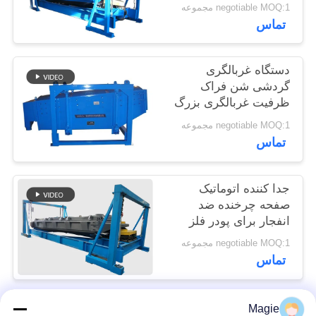
سیلیک
negotiable MOQ:1 مجموعه
POLICY
تماس
دستگاه غربالگری
گردشی شن فراک
ظرفیت غربالگری بزرگ
negotiable MOQ:1 مجموعه
تماس
جدا کننده اتوماتیک
صفحه چرخنده ضد
انفجار برای پودر فلز
سیلیکون
negotiable MOQ:1 مجموعه
تماس
Magie