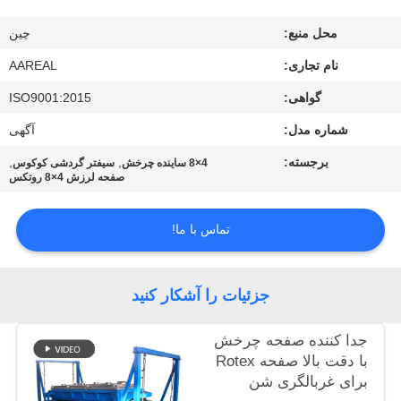
کیفیت
محل منبع:
چین
با
نام تجاری:
AAREAL
ما
گواهی:
ISO9001:2015
تماس
شماره مدل:
آگهی
بگیرید
برجسته:
,
,
4×8 ساینده چرخش
سیفتر گردشی کوکوس
صفحه لرزش 4×8 روتکس
درخواست
تماس با ما!
نقل قول
جزئیات را آشکار کنید
نقشه
سایت
جدا کننده صفحه چرخش
با دقت بالا صفحه Rotex
برای غربالگری شن
PRIVACY