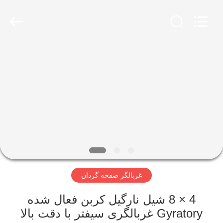
2026
Xinxiang
AAREAL
Machine
Co.,Ltd.
All
Rights
Reserved.
خونه
محصولات
درباره
ما
تور
غربالگر صفحه گردان
کارخانه
4 × 8 شیل نارگیل کربن فعال شده
کنترل
Gyratory غربالگری سیفتر با دقت بالا