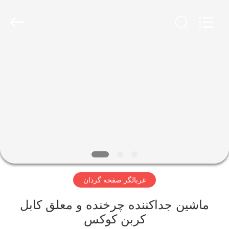
2026
Xinxiang
AAREAL
Machine
Co.,Ltd.
All
Rights
Reserved.
خونه
محصولات
درباره
ما
تور
غربالگر صفحه گردان
کارخانه
ماشین جداکننده چرخنده و معلق کابل
کنترل
کربن کوکس