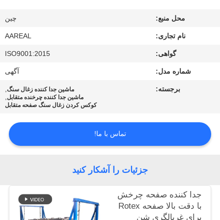
کیفیت
محل منبع:
چین
با
نام تجاری:
AAREAL
ما
گواهی:
ISO9001:2015
تماس
شماره مدل:
آگهی
بگیرید
برجسته:
,
ماشین جدا کننده زغال سنگ
,
ماشین جدا کننده چرخنده متقابل
کوکس کردن زغال سنگ صفحه متقابل
درخواست
نقل قول
تماس با ما!
نقشه
جزئیات را آشکار کنید
سایت
جدا کننده صفحه چرخش
با دقت بالا صفحه Rotex
PRIVACY
برای غربالگری شن