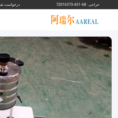
حراجی :
86-156-37361027
درخواست نقل