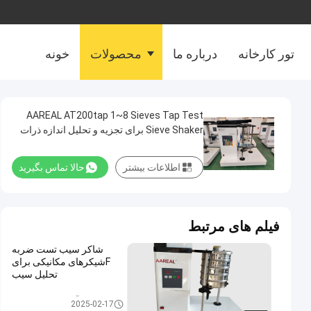
تور کارخانه
درباره ما
محصولات
خونه
AAREAL AT200tap 1~8 Sieves Tap Test
Sieve Shaker برای تجزیه و تحلیل اندازه ذرات
آزمایشگاهی 28mm Stroke 280 Times / min
Swing Frequency 150 Taps / min
اطلاعات بیشتر
حالا تماس بگیرید
فیلم های مرتبط
شاکر سیب تست ضربه
Fشیکرهای مکانیکی برای
تحلیل سیب
آزمایش سیب شاکر
2025-02-17