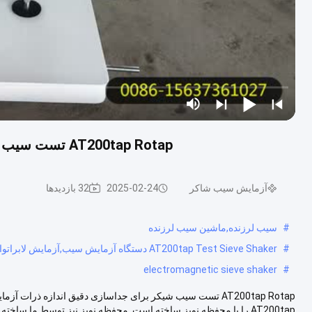
AT200tap Rotap تست سیب شیکر برای جداسازی دقیق اندازه ذرات آزمایشگاهی
آزمایش سیب شاکر
2025-02-24
32 بازدیدها
#
سیب لرزنده,ماشین سیب لرزنده
#
AT200tap Test Sieve Shaker دستگاه آزمایش سیب,آزمایش لابراتوار سیب شاکر,آزمایش دقیق سیب شاکر
electromagnetic sieve shaker
#
AT200tap را با محفظه نویز ساخته است. محفظه نویز نیز توسط ما ساخته شده اس...