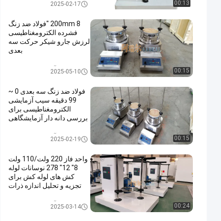
آزمایش سیب شاکر
00:13
2025-02-17
200mm 8 "فولاد ضد زنگ
فشرده الکترومغناطیسی
لرزش جارو شیکر حرکت سه
بعدی
آزمایش سیب شاکر
00:15
2025-05-10
فولاد ضد زنگ سه بعدی 0 ~
99 دقیقه سیب آزمایشی
الکترومغناطیسی برای
بررسی دانه دار آزمایشگاهی
آزمایش سیب شاکر
00:15
2025-02-19
واحد فاز 220 ولت/110 ولت
8" 12" 278 نوسانات لوله
کش های لوله کش برای
تجزیه و تحلیل اندازه ذرات
آزمایش سیب شاکر
00:24
2025-03-14