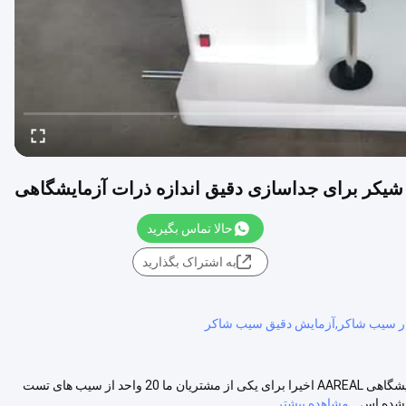
حالا تماس بگیرید
به اشتراک بگذارید
AT200tap Rotap تست سیب شیکر برای جداسازی دقیق اندازه ذرات آزمایشگاهی AAREAL اخیرا برای یکی از مشتریان ما 20 واحد از سیب های تست
مشاهده بیشتر