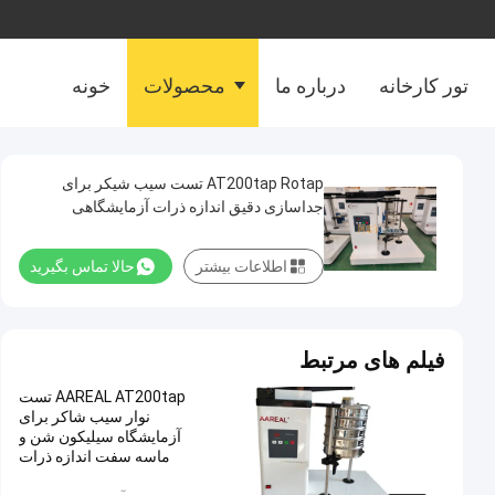
تور کارخانه
درباره ما
محصولات
خونه
AT200tap Rotap تست سیب شیکر برای
جداسازی دقیق اندازه ذرات آزمایشگاهی
اطلاعات بیشتر
حالا تماس بگیرید
فیلم های مرتبط
AAREAL AT200tap تست
نوار سیب شاکر برای
آزمایشگاه سیلیکون شن و
ماسه سفت اندازه ذرات
بازرسی