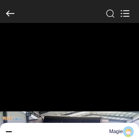
2026
Xinxiang
AAREAL
Machine
Co.,Ltd.
All
Rights
Reserved.
خونه
محصولات
درباره
ما
تور
کارخانه
کنترل
Magie