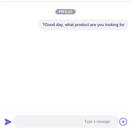
کیفیت
6:22 PM
با
Good day, what product are you looking for?
ما
تماس
بگیرید
درخواست
نقل قول
نقشه
سایت
ماشین سیب زنی با ظرفیت بالا برای آبنبات سریع
صفحه نمایش ترومل روتاری
2025-02-22
PRIVACY