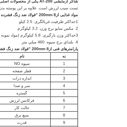
شاکر آزمایشی AT-200 یکی از محصولات اصلی ما است. این توسط کارخانه ما طراحی و ساخته شده است.
تست سیب لرزش است. علاوه بر این پوسته بدن ر
مواد غذایی از
200mm 8 "فولاد ضد زنگ فشرده الکترومغناطیسی لرزش جارو شیکر حرکت سه بعدی
1حداکثر ظرفیت غربالگری: 2.5 کیلو
2. مکس سایو برج وزن: 3.2 کیلوگرم
3حداکثر وزن بارگیری: 5.8 کیلوگرم (مواد نمونه + سیب های تجزیه و تحلیل)
4. بلنداي برج سيوه: 460 ميلي متر
پارامترهای فنی
از
200mm 8 "فولاد ضد زنگ فشرده الکترومغناطیسی لرزش جارو شیکر حرکت سه بعدی
نه
نام
1
سيوه NO
2
قطر صفحه
3
اندازه ذرات
4
سر و صدا
5
گستره
6
فرکانس لرزش
7
حالت کار
8
منبع برق
9
قدرت