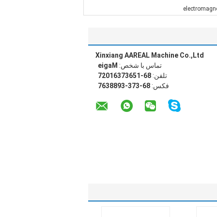
electromagne
Xinxiang AAREAL Machine Co.,Ltd
تماس با شخص:
Magie
تلفن:
86-15637361027
فکس:
86-373-3988367