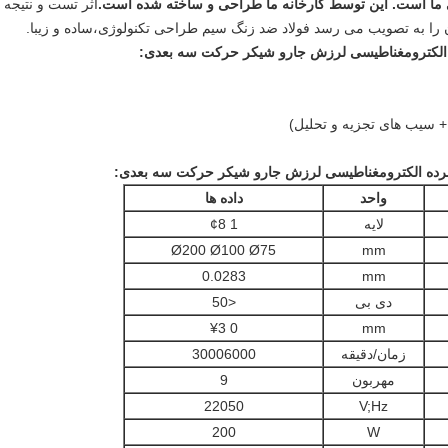
اثر تست و نتیجه 
ا به تصویب می رسد فولاد ضد زنگ سیم طراحی تکنولوژی،ساده و زيبا.
:
:
واحد
داده ها
لایه
1 ¢8
Ø200 Ø100 Ø75
mm
0.0283
mm
دی بی
<50
0 ¥3
mm
زمان/دقیقه
30006000
مهربون
9
22050
V;Hz
200
W