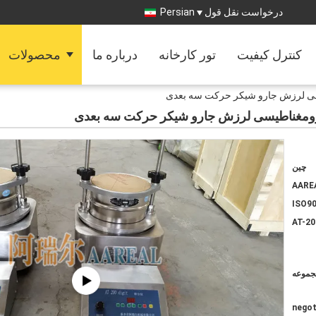
درخواست نقل قول
Persian
کنترل کیفیت
تور کارخانه
درباره ما
محصولات
چین
AARE
ISO90
AT-20
negot