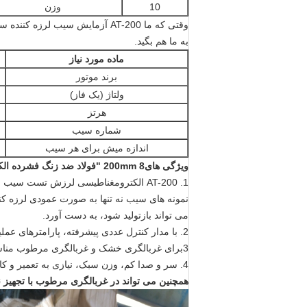
10
وزن
وقتی که ما AT-200 آزمایش سیب لرزه کننده سفارش، لطفا به من اطلاع دهید
به ما هم بگيد.
ماده مورد نیاز
برند موتور
ولتاژ (یک فاز)
هرتز
شماره سیب
اندازه میش برای هر سیب
ویژگی های
200mm 8 "فولاد ضد زنگ فشرده الکترومغناطیسی لرزش جارو شیکر حرکت سه بعدی
1. AT-200 الکترومغناطیسی لرزش تست 
نمونه های سیب نه تنها به صورت عمودی لرزه کنن
می تواند بازتولید شود، به دست آورد.
2. با مدار کنترل عددی پیشرفته، پارامترهای عملیاتی مانند دامنه، فرکانس و زمان کنترل را می توان با دقت تنظیم کرد.
3برای غربالگری خشک و غربالگری مرطوب مناسب است.
4. سر و صدا کم، وزن سبک، نیازی به تعمیر و کار آسان
همچنین می تواند در غربالگری مرطوب با تجهیز