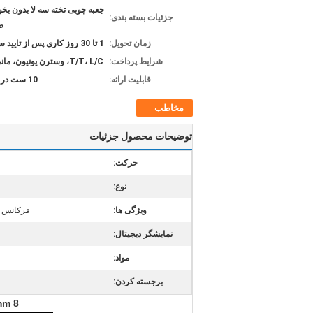
جعبه چوبی تخته سه لا بدون بخو
جزئیات بسته بندی:
ص
زمان تحویل:
1 تا 30 روز کاری پس از تایید سفارش
شرایط پرداخت:
T/T، L/C، وسترن یونیون، مانی گرام
قابلیت ارائه:
10 ست در هر ماه
مخاطب
توضیحات محصول جزئیات
حرکت:
نوع:
ویژگی ها:
فرکانس ب
نمایشگر دیجیتال:
مواد:
برجسته کردن:
200mm 8 "فولاد ضد زنگ فشرده الک