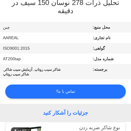
تحلیل ذرات 278 نوسان 150 سیف در
کیفیت
دقیقه
با
محل منبع:
چین
ما
نام تجاری:
AAREAL
تماس
گواهی:
ISO9001:2015
بگیرید
شماره مدل:
AT200tap
برجسته:
,
,
درخواست
شاکر سیب روتاپ
آزمایش سیب شاکر
شاکر سیب روتاپ
نقل قول
تماس با ما!
نقشه
سایت
جزئیات را آشکار کنید
PRIVACY
نوع شاکر ضربه زدن