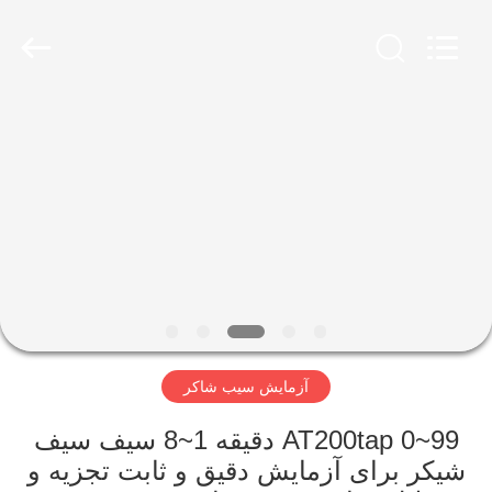
2026
Xinxiang
AAREAL
Machine
Co.,Ltd.
All
Rights
Reserved.
خونه
محصولات
درباره
ما
تور
آزمایش سیب شاکر
کارخانه
AT200tap 0~99 دقیقه 1~8 سیف سیف
کنترل
شیکر برای آزمایش دقیق و ثابت تجزیه و