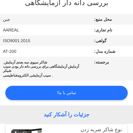
بررسی دانه دار آزمایشگاهی
کیفیت
محل منبع:
چین
با
نام تجاری:
AAREAL
ما
گواهی:
ISO9001:2015
تماس
شماره مدل:
AT-200
بگیرید
برجسته:
,
شاکر سیوی سه بعدی آزمایش
آزمایش آزمایشگاهی برای بررسی دانه دار بودن سیب
درخواست
شیکر
,
سیب آزمایشی الکترومغناطیسی
نقل قول
تماس با ما!
نقشه
سایت
جزئیات را آشکار کنید
PRIVACY
نوع شاکر ضربه زدن