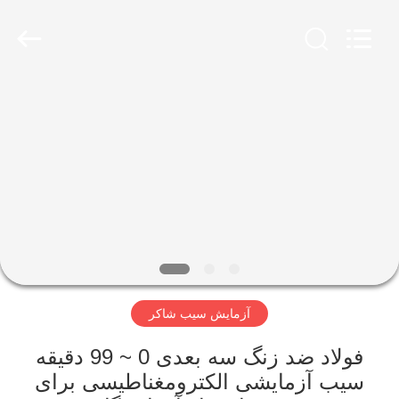
2026
Xinxiang
AAREAL
Machine
Co.,Ltd.
All
Rights
Reserved.
خونه
محصولات
درباره
ما
تور
آزمایش سیب شاکر
کارخانه
فولاد ضد زنگ سه بعدی 0 ~ 99 دقیقه
کنترل
سیب آزمایشی الکترومغناطیسی برای