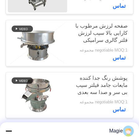
تماس
POLICY
صفحه لرزش مرطوب با
کارایی بالا سیب لرزش
فلتر گالری سرامیکی
negotiable MOQ:1 مجموعه
تماس
پوشش رنگ جدا کننده
مایعات جامد فیلتر سیب
بی سر و صدا سه بعدی
negotiable MOQ:1 مجموعه
تماس
Magie
دسته بندی های محبوب
همه