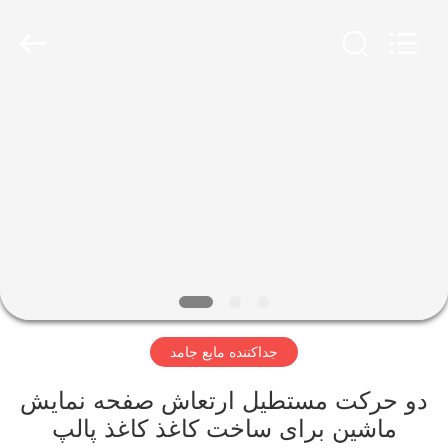
2026
Xinxiang
AAREAL
Machine
Co.,Ltd.
All
Rights
Reserved.
خونه
محصولات
درباره
ما
تور
جداکننده مایع جامد
کارخانه
دو حرکت مستطیل ارتعاش صفحه نمایش
کنترل
ماشین برای ساخت کاغذ کاغذ پالپ