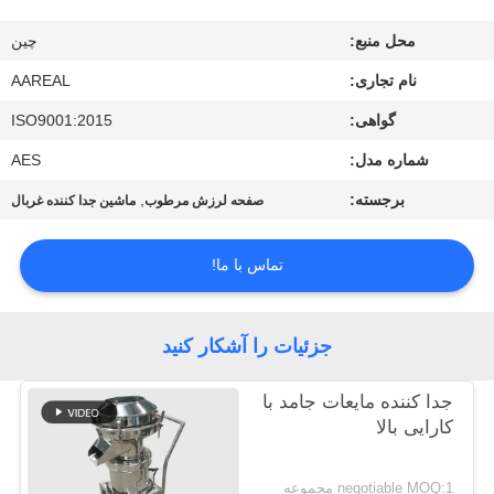
کیفیت
محل منبع:
چین
با
نام تجاری:
AAREAL
ما
گواهی:
ISO9001:2015
تماس
شماره مدل:
AES
بگیرید
برجسته:
,
صفحه لرزش مرطوب
ماشین جدا کننده غربال
درخواست
تماس با ما!
نقل قول
جزئیات را آشکار کنید
نقشه
جدا کننده مایعات جامد با
سایت
کارایی بالا
PRIVACY
negotiable MOQ:1 مجموعه