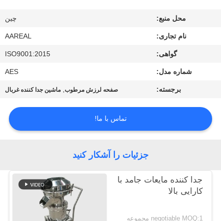
کیفیت
محل منبع:
چین
با
نام تجاری:
AAREAL
ما
گواهی:
ISO9001:2015
تماس
شماره مدل:
AES
بگیرید
برجسته:
,
صفحه لرزش مرطوب
ماشین جدا کننده غربال
درخواست
تماس با ما!
نقل قول
جزئیات را آشکار کنید
نقشه
جدا کننده مایعات جامد با
سایت
کارایی بالا
PRIVACY
negotiable MOQ:1 مجموعه