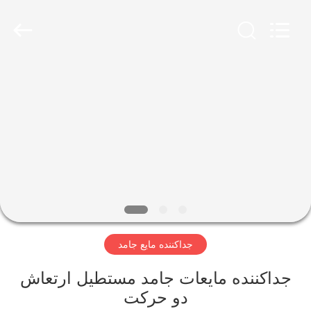
2026
Xinxiang
AAREAL
Machine
Co.,Ltd.
All
Rights
Reserved.
خونه
محصولات
درباره
ما
تور
جداکننده مایع جامد
کارخانه
جداکننده مایعات جامد مستطیل ارتعاش
کنترل
دو حرکت