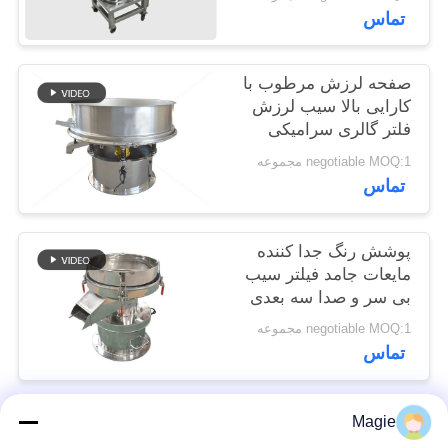
تماس
POLICY
صفحه لرزش مرطوب با
کارایی بالا سیب لرزش
فلتر گالری سرامیکی
negotiable MOQ:1 مجموعه
تماس
پوشش رنگ جدا کننده
مایعات جامد فیلتر سیب
بی سر و صدا سه بعدی
negotiable MOQ:1 مجموعه
تماس
Magie
دسته بندی های محبوب
همه