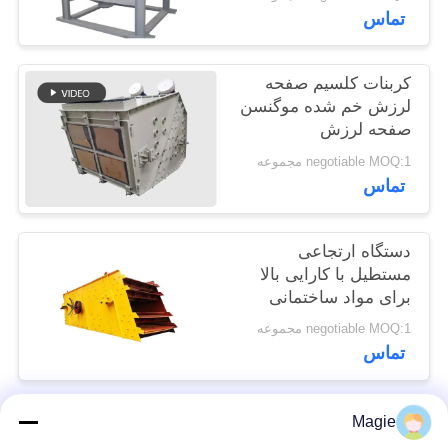
تماس
POLICY
کربنات کلسیم صفحه
لرزش خم شده موگنسن
صفحه لرزش
negotiable MOQ:1 مجموعه
تماس
دستگاه ارتجاعی
مستطیل با کارایی بالا
برای مواد ساختمانی
negotiable MOQ:1 مجموعه
تماس
Magie
دسته بندی های محبوب
همه