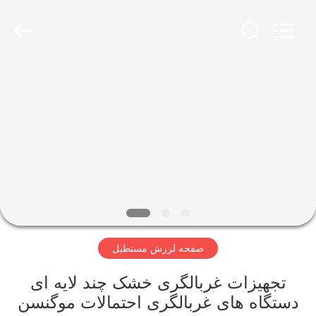
2026
Xinxiang
AAREAL
Machine
Co.,Ltd.
All
Rights
Reserved.
خونه
محصولات
درباره
ما
تور
صفحه لرزش مستطیل
کارخانه
تجهیزات غربالگری خشک چند لایه ای
کنترل
دستگاه های غربالگری احتمالات موگنسن