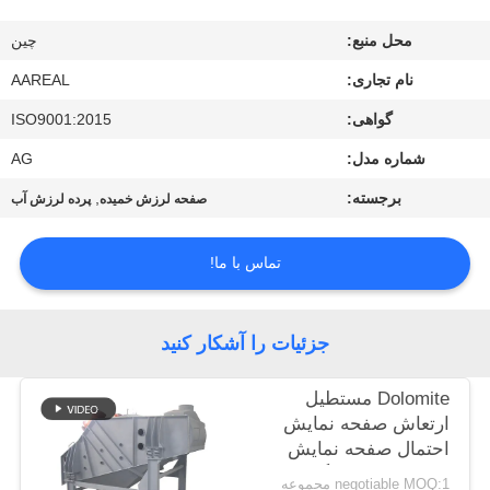
کیفیت
محل منبع:
چین
با
نام تجاری:
AAREAL
ما
گواهی:
ISO9001:2015
تماس
شماره مدل:
AG
بگیرید
برجسته:
,
صفحه لرزش خمیده
پرده لرزش آب
درخواست
تماس با ما!
نقل قول
جزئیات را آشکار کنید
نقشه
Dolomite مستطیل
سایت
ارتعاش صفحه نمایش
احتمال صفحه نمایش
ماشین سیب موگنسن
PRIVACY
negotiable MOQ:1 مجموعه