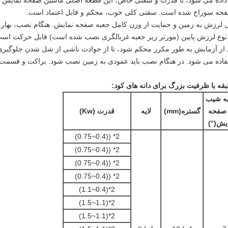
داده می شود، با قدرت و سفتی خاص، این قطعه اصلی ماشین صفحه نمایش 
حه سوراخ شده است. سفتی کلی خوب، محکم و قابل اعتماد است.
ال لرزش به زمین و حمایت از وزن کامل جعبه صفحه نمایش. هنگام نصب، بهار ب
ا نوع لرزش پایین (مورتر زیر جعبه غربالگری نصب شده است) قابل حرکت است. 
 از آزمایش به طور مکرر محکم شود، تا از حوادث ناشی از شل شدن جلوگیری
فاده می شود. در هنگام نصب باید عمودی به زمین نصب شود. براکت و قسمت
ه با ظرفیت بزرگ برای دانه های کود:
یه شیب
 صفحه
گستره
(
mm)
لایه
قدرت (Kw)
ایش
(
°)
2* ((0.4~0.75)
2* ((0.4~0.75)
2* ((0.4~0.75)
2* ((0.4~0.75)
2*(0.4~1.1)
2*(1.1~1.5)
2*(1.1~1.5)