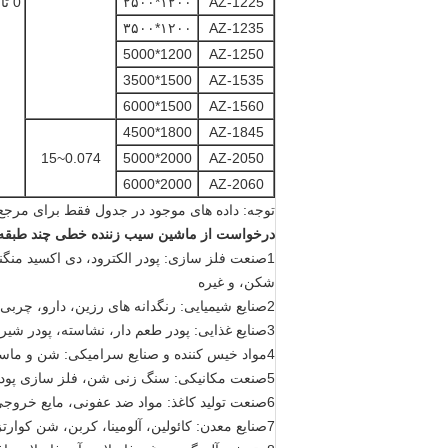
AZ-1225
۱۲۰۰*۲۵۰۰
0 تا 7 درجه
۱۲۰۰*۳۵۰۰
AZ-1235
1200*5000
AZ-1250
1500*3500
AZ-1535
1500*6000
AZ-1560
1800*4500
AZ-1845
0.074~15
2000*5000
AZ-2050
2000*6000
AZ-2060
توجه: داده های موجود در جدول فقط برای مرجع ا
درخواست
از ماشین سیب زننده خطی چند طبقه ب
1صنعت فلز سازی: پودر الکترود، دی اکسید منگن
شکن، و غیره
2صنایع شیمیایی: رنگدانه های رزین، دارو، چربی، رنگ، پالت، لوازم آرایشی و غیره
3صنایع غذایی: پودر طعم دار، نشاسته، پودر شیر، پودر مخمر، شکر، نمک، قلیایی، گرده، افزودنی غذایی، شیر لوبیا، آبمیوه و غیره.
4مواد خیس کننده و صنایع سرامیکی: شن و ماسه ساختمانی، میکا، آلومینا، مواد خیس کننده، مواد آتش گیر، خمیر و غیره
5صنعت مکانیکی: سنگ زنی شن، فلز سازی پودر، مواد الکترومغناطیسی و پودر فلز، و غیره
6صنعت تولید کاغذ: مواد ضد عفونی، مایع خروجی، مایع تولید کاغذ و آب فاضلاب و غیره
7صنایع معدن: کائولین، آلومینا، کربن، شن کوارتز، اکسید تیتانیوم، اکسید روی و غیره