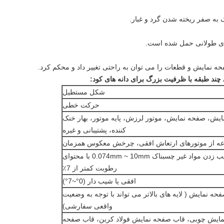
ک به صفر ريخته شدن گرد و غبار.
های طولانی حمل شده است.
حه نمایش و قطعات را می توان به راحتی تغییر داد و محکم کرد.
د طبقه با ظرفیت بزرگ برای دانه های کود:
شکل مستطیل
حرکت خطی
یش، صفحه نمایش، موتور لرزش، پایه موتور، بهار خنک
کننده، پشتیبانی و غیره
عه از موتورهای ارتعاش افقی، چرخش معکوس همزمان
مناسب برای سیب زدن مواد غیر چسبناک 0.074mm ~ 10mm با محتوای
رطوبت کمتر از 7٪
افقی یا شیب دار (0°~7°)
 از صفحه نمایش ( لایه های بالاتر می تواند با توجه به وضعیت
واقعی سفارشی)
ایش چوبی، قاب صفحه نمایش فولاد کربن، قاب صفحه