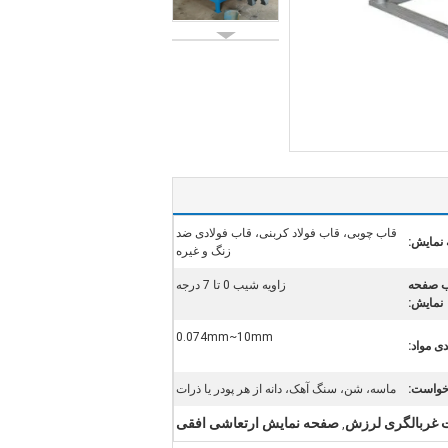
قاب چوبی، قاب فولاد کربنی، قاب فولادی ضد
نمایش:
زنگ و غیره
ب صفحه
زاویه شیب 0 تا 7 درجه
نمایش:
0.074mm~10mm
دی مواد:
خواست:
ماسه، شن، سنگ آهک، دانه از هر پودر یا ذرات
ت غربالگری لرزش
صفحه نمایش ارتعاشی افقی
,