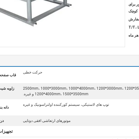
ر برای
ی کوچک
T/T، 
حرکت خطی
قاب صفحه 
1000*2500mm، 1000*3000mm، 1000*4000mm، 1200*3000mm، 1200*
زاویه شی
1200*4000mm، 1500*3500mm و غیره.
توپ های لاستیکی، سیستم کورکننده اولتراسونیک و غیره
دانه بن
موتورهای ارتعاشی افقی دوتایی
در
تجهیزا