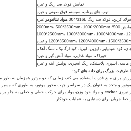
نمایش فولاد ضد زنگ و غیره
توپ های پرتاب، سیستم فوق صوتی و غیره
ولاد کربن، فولاد ضد زنگ 304/316L،
مواد تیتانیوم
و غیره
عرض صفحه نمایش 500*2000mm، 500*2500mm، 1000*2000mm،
1000*2500mm، 1000*3000mm، 1000*4000mm، 1
1*3500mm، 1200*4000mm، 1500*3500mm و غیره
ای، کود شیمیایی، لیزین، اوریا، کود ارگانیک، سنگ آهک،
خوراک، مواد غذایی، مواد آتش گیر و غیره
ماسه، اسپری پلاستیک، رنگ اسپری، پولیش آینه و غیره
 ظرفیت بزرگ برای دانه های کود:
رزش برای منبع قدرت استفاده می کند، زمانی که دو موتور همزمان به طور
موتور و متحد به عنوان یک در سراسر جهت محور موتور، به طوری که مسی
موتور نسبت به عرشه صفحه نمایش، تحت تاثیر نیروی exciter و مواد خود وزن،مواد برای حر
 خط جریان برای دستیابی به عملیات خودکار.