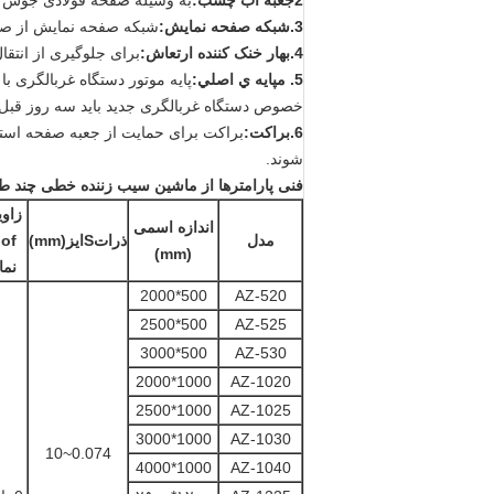
2جعبه آب چسب:
به وسیله صفحه فولادی جوش 
3
.
شبکه صفحه نمایش:
شبکه صفحه نمایش از صف
4.
بهار خنک کننده ارتعاش:
برای جلوگیری از انتق
5. م
پايه ي اصلي:
پایه موتور دستگاه غربالگری ب
خصوص دستگاه غربالگری جدید باید سه روز قبل
6
.
براکت:
براکت برای حمایت از جعبه صفحه است
شوند.
فنی
پارامترها
از ماشین سیب زننده خطی چند طبق
زاو
اندازه اسمی
مدل
ذرات
S
ایز
(
mm)
o
f
mm)
(
نم
500*2000
AZ-520
500*2500
AZ-525
500*3000
AZ-530
1000*2000
AZ-1020
1000*2500
AZ-1025
1000*3000
AZ-1030
0.074~10
1000*4000
AZ-1040