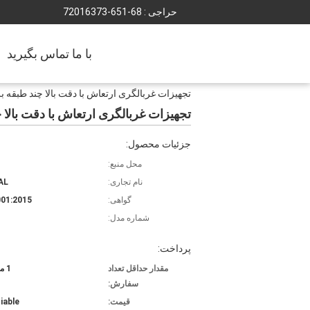
حراجی :
86-156-37361027
با ما تماس بگیرید
تجهیزات غربالگری ارتعاش با دقت بالا چند طبقه بر
تجهیزات غربالگری ارتعاش با دقت بالا چ
جزئیات محصول:
محل منبع:
نام تجاری:
AL
گواهی:
01:2015
شماره مدل:
پرداخت:
مقدار حداقل تعداد
1 مجموعه
سفارش:
قیمت:
iable