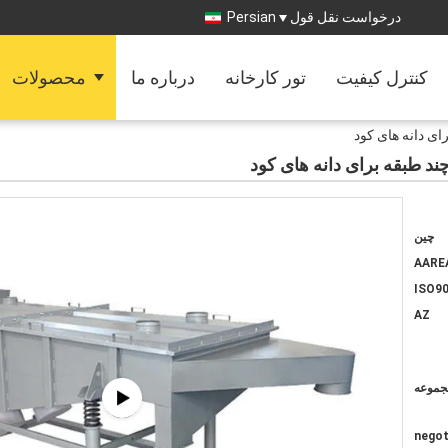
درخواست نقل قول
Persian
کنترل کیفیت
تور کارخانه
درباره ما
محصولات
ای دانه های کود
ند طبقه برای دانه های کود
چین
AARE
ISO90
AZ
negot