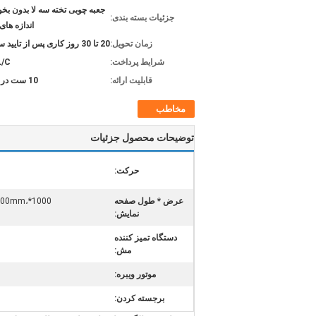
جعبه چوبی تخته سه لا بدون بخو
جزئیات بسته بندی:
اندازه ها
زمان تحویل:
20 تا 30 روز کاری پس از تایید سفارش
شرایط پرداخت:
L/C
قابلیت ارائه:
10 ست در هر ماه
مخاطب
توضیحات محصول جزئیات
حرکت:
عرض * طول صفحه
3500mm،
نمایش:
دستگاه تمیز کننده
مش:
موتور ویبره:
برجسته کردن: