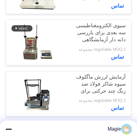
تماس
POLICY
سیوی الکترومغناطیسی
سه بعدی برای بازرسی
دانه دار آزمایشگاهی
negotiable MOQ:1 مجموعه
تماس
آزمایش لرزش ماگلوف
سیوه شاکر فولاد ضد
زنگ چند حرکتی برای
تونر
negotiable MOQ:1 مجموعه
تماس
Magie
دسته بندی های محبوب
همه