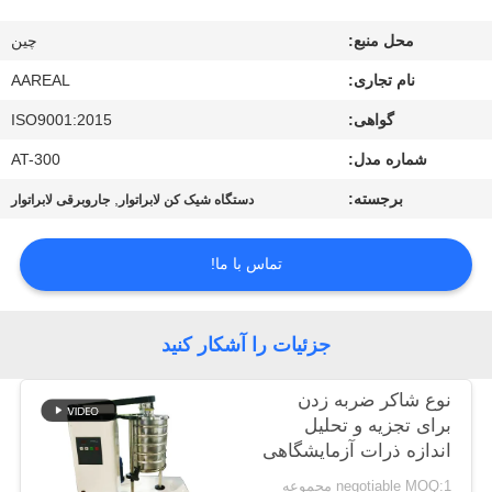
کیفیت
محل منبع:
چین
با
نام تجاری:
AAREAL
ما
گواهی:
ISO9001:2015
تماس
شماره مدل:
AT-300
بگیرید
برجسته:
,
دستگاه شیک کن لابراتوار
جاروبرقی لابراتوار
درخواست
تماس با ما!
نقل قول
جزئیات را آشکار کنید
نقشه
نوع شاکر ضربه زدن
سایت
برای تجزیه و تحلیل
اندازه ذرات آزمایشگاهی
PRIVACY
negotiable MOQ:1 مجموعه