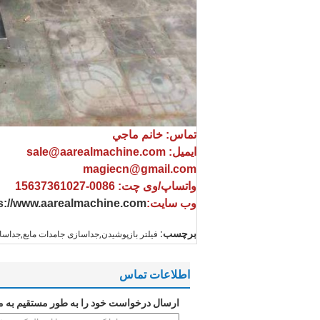
تماس: خانم ماجي
ایمیل: sale@aarealmachine.com
magiecn@gmail.com
واتساپ/وی چت: 0086-15637361027
وب سایت:
s://www.aarealmachine.com
برچسب:
فیلتر بازپوشیدن,جداسازی جامدات مایع,جداساز
اطلاعات تماس
ارسال درخواست خود را به طور مستقیم به م