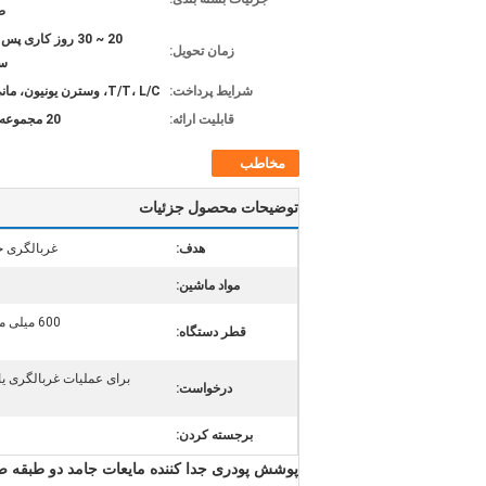
ص
20 ~ 30 روز کاری پس
زمان تحویل:
س
شرایط پرداخت:
T/T، L/C، وسترن یونیون، مانی گرام
قابلیت ارائه:
20 مجموعه در ماه
مخاطب
توضیحات محصول جزئیات
هدف:
غربالگری خ
مواد ماشین:
600 میلی متر، 800 میلی متر، 1000 میلی متر، 1200 میلی متر و غیره
قطر دستگاه:
برای عملیات غربالگری یا 
درخواست:
برجسته کردن:
پوشش پودری جدا کننده مایعات جامد دو طبقه 