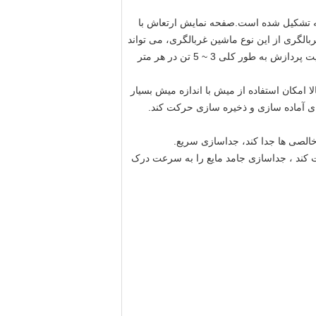
فحه تشکیل شده است.صفحه نمایش ارتعاش با
ربالگری از این نوع ماشین غربالگری، می تواند
بار چرخه خرد ثانویه را کاهش دهد، ظرفیت میز آسیاب توپ اولیه را افزایش دهد،و همچنین به طور موثر بهبود آهن درجه، ظرفیت پردازش به طور کلی 3 ~ 5 تن در هر متر
 امکان استفاده از میش با اندازه میش بسیار
ای آماده سازی و ذخیره سازی حرکت کند.
خالصی ها جدا کند، جداسازی سریع.
یت کند ، جداسازی جامد مایع را به سرعت درک