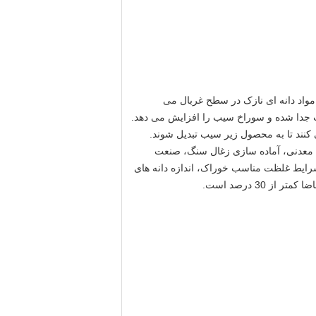
مواد دانه ای نازک در سطح غربال می
ت جدا شده و سوراخ سیب را افزایش می دهد.
کنند تا به محصول زیر سیب تبدیل شوند.
د معدنی، آماده سازی زغال سنگ، صنعت
واد غذایی،داروسازی، تولید قلیایی، کود شیمیایی، تولید کاغذ و غیره. کارایی غربالگری بیش از 70٪ در شرایط غلظت مناسب خوراک، اندازه دانه های