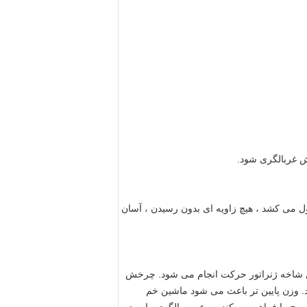
طولانی صفحه نمایش ، هیچ گونه تغییر شکل شبکه ، تغییر شبکه صفحه نمایش فقط 3-5 دقیقه طول می کشد ، هیچ زاویه ای بدون رسیدن ، آسان
ین شاخه ژنراتور حرکت انجام می شود. چرخش
. وزن پایین تر باعث می شود ماشین خم