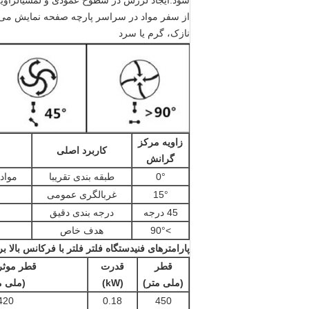
شود.ایجاد لرزش در سطوح عمودی و لمسیالزاویه 
از سفر مواد در سراسر پارچه صفحه نمایش می ت
نازک، گرم یا سرد
زاویه مرکز
کاربرد اصلی
گرانش
0°
طبقه بندی تقریبا
مواد
15°
غربالگری عمومی
45 درجه
درجه بندی دقیق
>90°
هدف خاص
پارامترهای فنی
دستگاه فلتر فلتر با فرکانس بالا
قطر
قدرت
قطر موث
(ملی متر)
(kW)
(ملی م
420
0.18
450