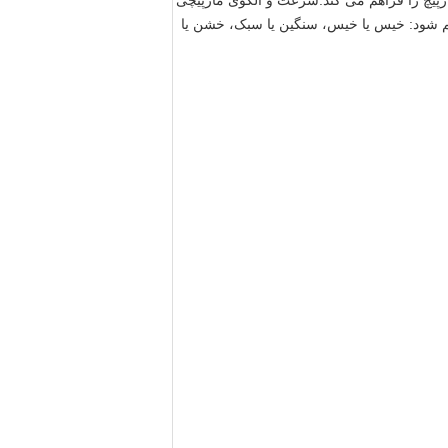
ارپیچ را فراهم می کند.سرعت و الگوی مارپیچی
م شود: خیس یا خیس، سنگین یا سبک، خشن یا