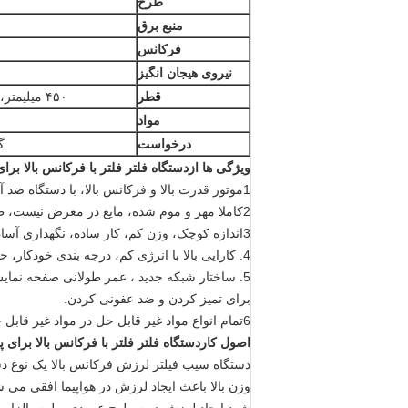
طرح
منبع برق
فرکانس
نیروی هیجان انگیز
قطر
۴۵۰ میلیمتر، ۶۰۰ میلیمتر، ۸۰۰ میلیمتر، ۱۰۰۰ میلیمتر، ۱۲۰۰ میلیمتر
مواد
درخواست
گ
ویژگی ها
از
دستگاه فلتر فلتر با فرکانس بالا ب
1موتور قدرت بالا و فرکانس بالا، با دستگاه ضد آب و ضد گرد و غبار، عمر طولانی، امن تر و امن تر.
2کاملا مهر و موم شده، مایع در معرض نیست، ظرفیت بزرگ، دقت غربالگری بالا، کوچکترین اندازه ذرات می تواند به 500 میش غربالگری شود.
3اندازه کوچک، وزن کم، کار ساده، نگهداری آسان
4. کارایی بالا با انرژی کم، درجه بندی خودکار، حرکت صاف، سر و صدا کم، تولید مداوم
برای تمیز کردن و ضد عفونی کردن.
6تمام انواع مواد غیر قابل حل در مواد غیر قابل حل می توانند به سرعت حذف شوند، باقیمانده به طور خودکار تخلیه می شود.
اصول کار
دستگاه فلتر فلتر با فرکانس بالا برا
دستگاه سیب فیلتر لرزش فرکانس بالا یک نوع د
وزن بالا باعث ایجاد لرزش در هواپیما افقی م