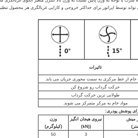
سرب با توجه به وزن پایین نسبت به وزن بالا کنترل متغیر الگوی غربالگری م
واند توسط اپراتور برای حداکثر خروجی و کارایی غربالگری هر محصول تنظی
تاثیرات
 خام از خط مرکزی به سمت محوری جریان می یابد.
حرکت گرداب رو شروع کن
طولانی ترین حرکت گرداب
مواد خام به مرکز متمرکز می شوند.
 برای پوشش پودری
:
ر میش
نیروی هیجان انگیز
وزن
تر)
((kN)
(کیلوگرم)
50
3