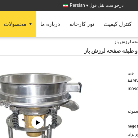
درخواست نقل قول
Persian
کنترل کیفیت
تور کارخانه
درباره ما
محصولات
حه لرزش باز
و طبقه صفحه لرزش باز
چین
AARE
ISO90
negot
ر برای