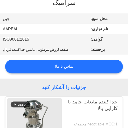
سرامیک
کیفیت
محل منبع:
چین
با
نام تجاری:
AAREAL
ما
گواهی:
ISO9001:2015
تماس
برجسته:
,
بگیرید
صفحه لرزش مرطوب
ماشین جدا کننده غربال
تماس با ما!
درخواست
نقل قول
جزئیات را آشکار کنید
نقشه
جدا کننده مایعات جامد با
سایت
کارایی بالا
PRIVACY
negotiable MOQ:1 مجموعه