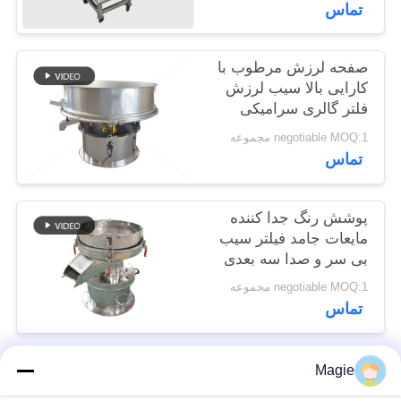
تماس
POLICY
صفحه لرزش مرطوب با
کارایی بالا سیب لرزش
فلتر گالری سرامیکی
negotiable MOQ:1 مجموعه
تماس
پوشش رنگ جدا کننده
مایعات جامد فیلتر سیب
بی سر و صدا سه بعدی
negotiable MOQ:1 مجموعه
تماس
Magie
دسته بندی های محبوب
همه