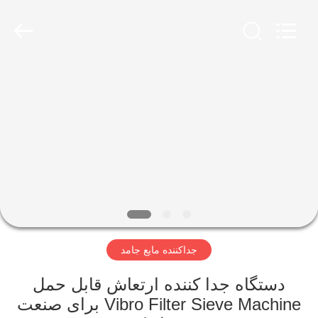
2026
Xinxiang
AAREAL
Machine
Co.,Ltd.
All
Rights
Reserved.
خونه
محصولات
درباره
ما
تور
جداکننده مایع جامد
کارخانه
دستگاه جدا کننده ارتعاش قابل حمل
کنترل
Vibro Filter Sieve Machine برای صنعت